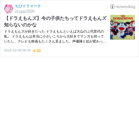
ちびドラマーチ
id:ppp2500
【ドラえもんズ】今の子供たちってドラえもんズ
知らないのかな
ドラえもんズが好きだった ドラえもんといえば大山のぶ代世代の
私。 ドラえもんは本当に小さいころから大好きでマンガも持って
いたし、テレビも映画もたくさん見ました。声優陣と絵が変わって
からは、大山世代の（松坂世代みたいw)私はどうしても受け入れら
2016-03-08 06:40
れずに、またもう大きくなっていたので今の水田わさびドラえも
ん…