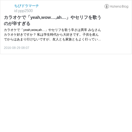
ちびドラマーチ
id:ppp2500
カラオケで「yeah,wow…,ah…」やセリフを歌う
のが辛すぎる
カラオケで「yeah,wow,ah…」やセリフを歌う辛さは異常 みなさん
カラオケ好きですか？ 私は学生時代から大好きです。子供を産ん
でからはあまり行けないですが、友人とも家族ともよく行っていま
した。しかし私の中での永遠のテーマというか、昔から長年気にな
2016-08-29 08:07
っていて未だに解決していない問題があります。 例えば絢香のこ
の…