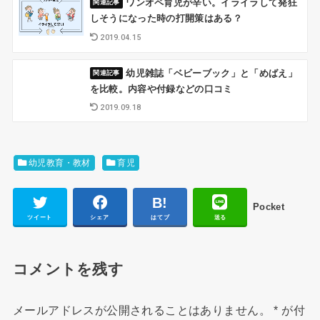
ワンオペ育児が辛い。イライラして発狂
しそうになった時の打開策はある？
2019.04.15
幼児雑誌「ベビーブック」と「めばえ」
を比較。内容や付録などの口コミ
2019.09.18
幼児教育・教材
育児
Pocket
ツイート
シェア
はてブ
送る
コメントを残す
メールアドレスが公開されることはありません。
*
が付