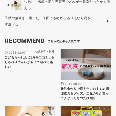
つわり・出産・新生児育児でどれが一番辛かったかを考
える
子供の落書きに困った！何回でもぬれるぬりえなら汚さ
ず遊べる
RECOMMEND
幼児教育・教材
おすすめグッズ
2018.02.07
こどもちゃれんじ1月号口コミ。お
しゃべりでんわが親子で遊べて楽
しい
2019.08.26
離乳食作りで揃えたいおすすめ調
理道具＆グッズ。二児の母が買っ
てよかったものだけ紹介
成長
おすすめグッズ