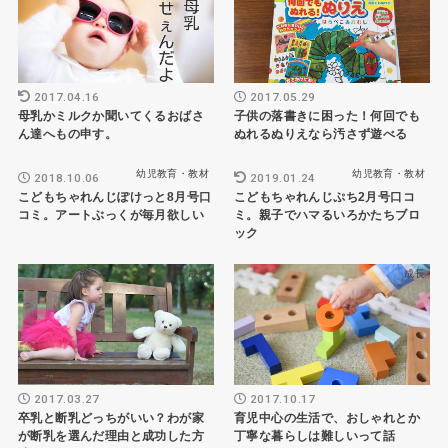
2017.04.16
2017.05.29
母乳かミルクか聞いてくるおばさ
子供の落書きに困った！何回でも
ん達へもの申す。
ぬれるぬりえなら汚さず遊べる
幼児教育・教材
幼児教育・教材
2018.10.06
2019.01.24
こどもちゃれんじぽけっと8月号口
こどもちゃれんじぷち2月号口コ
コミ。アートぶっくが毎月欲しい
ミ。親子でハマるいろかたちブロ
ック
成長
成長
2017.03.27
2017.10.17
卒乳と断乳どっちがいい？わが家
育児中心の生活で、おしゃれとか
が断乳を選んだ理由と成功した方
丁寧な暮らしは難しいって話