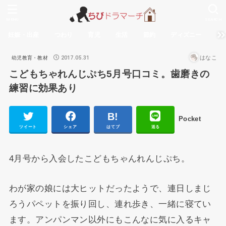
MENU
SEARCH
妊娠・出産
つわり
育児
生活
節約
ディズニー
無
2017.05.31
はなこ
幼児教育・教材
こどもちゃれんじぷち5月号口コミ。歯磨きの
練習に効果あり
Pocket
ツイート
シェア
はてブ
送る
4月号から入会したこどもちゃんれんじぷち。
わが家の娘には大ヒットだったようで、連日しまじ
ろうパペットを振り回し、連れ歩き、一緒に寝てい
ます。アンパンマン以外にもこんなに気に入るキャ