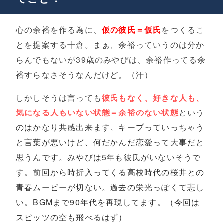
心の余裕を作る為に、
仮の彼氏＝仮氏
をつくるこ
とを提案する十倉。まぁ、余裕っていうのは分か
らんでもないが39歳のみやびは、余裕作ってる余
裕すらなさそうなんだけど。（汗）
しかしそうは言っても
彼氏もなく、好きな人も、
気になる人もいない状態＝余裕のない状態
という
のはかなり共感出来ます。キープっていっちゃう
と言葉が悪いけど、何だかんだ恋愛って大事だと
思うんです。みやびは5年も彼氏がいないそうで
す。前回から時折入ってくる高校時代の桜井との
青春ムービーが切ない。過去の栄光っぽくて悲し
い。BGMまで90年代を再現してます。（今回は
スピッツの空も飛べるはず）