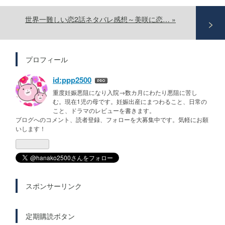
世界一難しい恋2話ネタバレ感想～美咲に恋…
»
プロフィール
id:ppp2500
重度妊娠悪阻になり入院→数カ月にわたり悪阻に苦し
む。現在1児の母です。妊娠出産にまつわること、日常の
こと、ドラマのレビューを書きます。
ブログへのコメント、読者登録、フォローを大募集中です。気軽にお願
いします！
スポンサーリンク
定期購読ボタン