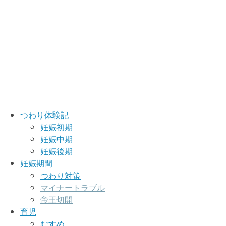
つわり体験記
妊娠初期
妊娠中期
妊娠後期
妊娠期間
つわり対策
マイナートラブル
帝王切開
育児
むすめ