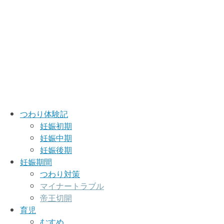
つわり体験記
妊娠初期
妊娠中期
妊娠後期
妊娠期間
つわり対策
マイナートラブル
帝王切開
育児
むすめ