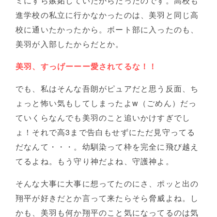
ミにすら嫉妬していたからだったのです。高校も
進学校の私立に行かなかったのは、美羽と同じ高
校に通いたかったから。ボート部に入ったのも、
美羽が入部したからだとか。
美羽、すっげーーー愛されてるな！！
でも、私はそんな吾朗がピュアだと思う反面、ち
ょっと怖い気もしてしまったよw（ごめん）だっ
ていくらなんでも美羽のこと追いかけすぎでし
ょ！それで高3まで告白もせずにただ見守ってる
だなんて・・・。幼馴染って枠を完全に飛び越え
てるよね。もう守り神だよね、守護神よ。
そんな大事に大事に想ってたのにさ、ポッと出の
翔平が好きだとか言って来たらそら脅威よね。し
かも、美羽も何か翔平のこと気になってるのは気