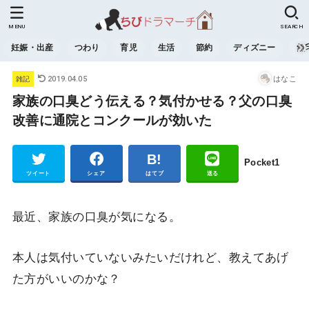
MENU
SEARCH
妊娠・出産
つわり
育児
生活
節約
ディズニー
無
2019.04.05
はなこ
雑記
家族の口臭どう伝える？気付かせる？父の口臭
改善に通院とコンクールが効いた
Pocket
1
ツイート
シェア
はてブ
送る
最近、家族の口臭が気になる。
本人は気付いていないみたいだけれど、教えてあげ
た方がいいのかな？