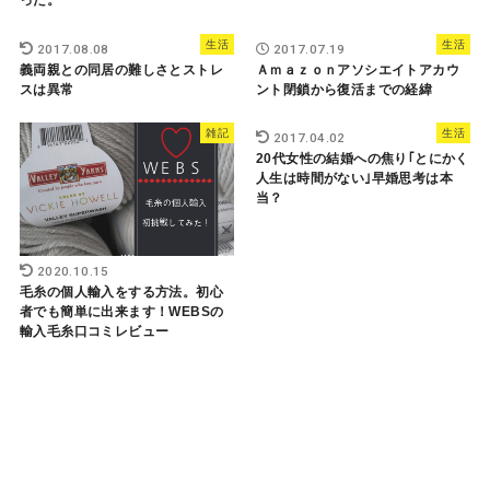
った。
生活
生活
2017.08.08
2017.07.19
義両親との同居の難しさとストレ
Ａｍａｚｏｎアソシエイトアカウ
スは異常
ント閉鎖から復活までの経緯
雑記
生活
2017.04.02
20代女性の結婚への焦り｢とにかく
人生は時間がない｣早婚思考は本
当？
2020.10.15
毛糸の個人輸入をする方法。初心
者でも簡単に出来ます！WEBSの
輸入毛糸口コミレビュー