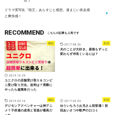
思う
ドラマ実写化「陸王」あらすじと感想。凄まじい疾走感
と爽快感！
RECOMMEND
雑記
生活
2017.08.26
夫のことが大好き。産後もずっと
変わらず仲良くいるには？
2019.10.29
ユニクロの店舗受け取り＆コンビ
ニ受け取り方法。送料は？実際に
やったら超簡単だった
雑記
生活
2019.03.16
2017.04.03
デジモンアドベンチャーは神アニ
ゆういちろうお兄さん初登場！初
メ？子供達の成長と音楽が最高だ
回あいさつや歌声の口コミ