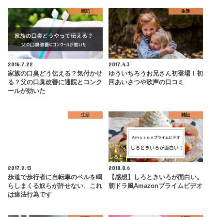
雑記
生活
2016.7.22
2017.4.3
家族の口臭どう伝える？気付かせ
ゆういちろうお兄さん初登場！初
る？父の口臭改善に通院とコンク
回あいさつや歌声の口コミ
ールが効いた
生活
雑記
2017.2.13
2018.8.6
歩道で歩行者に自転車のベルを鳴
【感想】しろときいろが面白い。
らしまくる奴らが許せない、これ
朝ドラ風Amazonプライムビデオ
は違法行為です