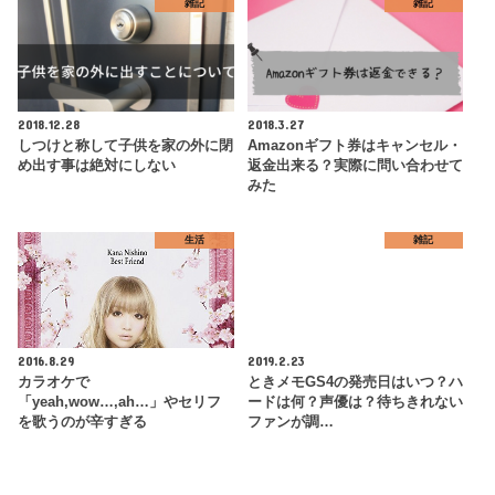
雑記
雑記
2018.12.28
2018.3.27
しつけと称して子供を家の外に閉
Amazonギフト券はキャンセル・
め出す事は絶対にしない
返金出来る？実際に問い合わせて
みた
生活
雑記
2016.8.29
2019.2.23
カラオケで
ときメモGS4の発売日はいつ？ハ
「yeah,wow…,ah…」やセリフ
ードは何？声優は？待ちきれない
を歌うのが辛すぎる
ファンが調…