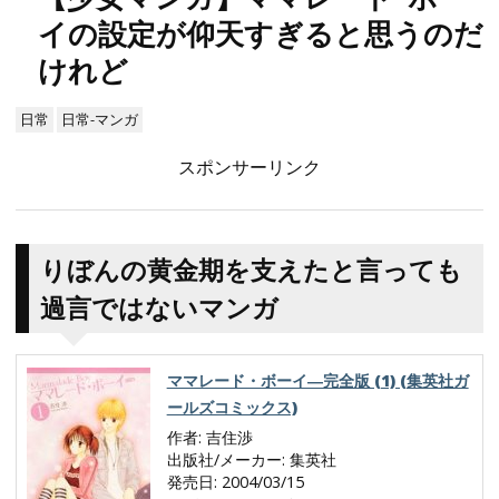
イの設定が仰天すぎると思うのだ
けれど
日常
日常-マンガ
スポンサーリンク
りぼんの黄金期を支えたと言っても
過言ではないマンガ
ママレード・ボーイ―完全版 (1) (集英社ガ
ールズコミックス)
作者:
吉住渉
出版社/メーカー:
集英社
発売日:
2004/03/15