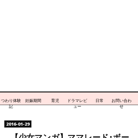
つわり体験
妊娠期間
育児
ドラマレビ
日常
お問い合わ
記
ュー
せ
つわり
むすめ
お出か
ちょっ
ブログ
おもし
食レポ
マンガ
テニス
何でも
妊娠初
妊娠中
妊娠後
対策
け
と言わ
2016年
関連
ろ
2016
-
01
-
29
期
期
期
せて
冬ドラ
マ
【少女マンガ】ママレード･ボー