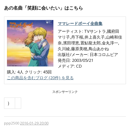
あの名曲「笑顔に会いたい」はこちら
ママレードボーイ全曲集
アーティスト:
TVサントラ,國府田
マリ子,丹下桜,井上喜久子,山崎和佳
奈,濱田理恵,置鮎龍太郎,金丸淳一,
久川綾,藤原美穂,鳥山あかね
出版社/メーカー:
日本コロムビア
発売日:
2003/05/21
メディア:
CD
購入
: 4人
クリック
: 45回
この商品を含むブログ (20件) を見る
スポンサーリンク
）
ppp2500
2016-01-29 20:00