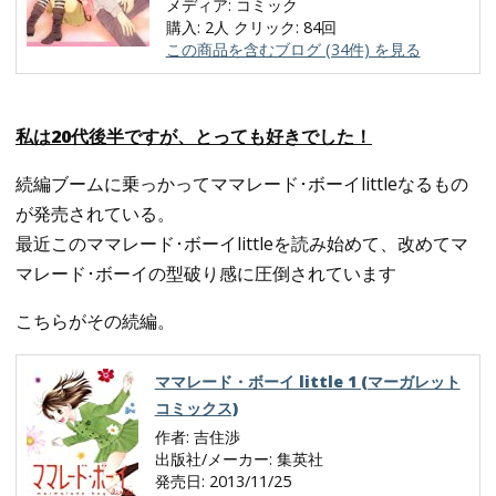
メディア:
コミック
購入
: 2人
クリック
: 84回
この商品を含むブログ (34件) を見る
私は20代後半ですが、とっても好きでした！
続編ブームに乗っかってママレード･ボーイlittleなるもの
が発売されている。
最近このママレード･ボーイlittleを読み始めて、改めてマ
マレード･ボーイの型破り感に圧倒されています
こちらがその続編。
ママレード・ボーイ little 1 (マーガレット
コミックス)
作者:
吉住渉
出版社/メーカー:
集英社
発売日:
2013/11/25