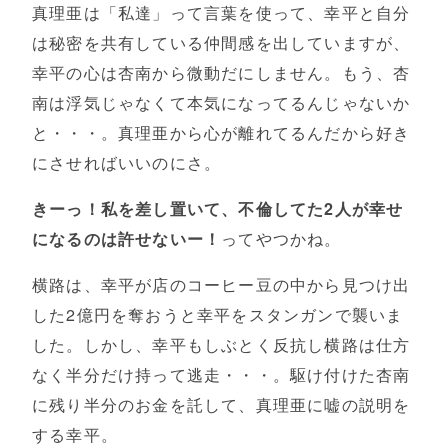
真理亜は「私達」って言葉を使って、幸平と自分
は秘密を共有している仲間感を出していますが、
幸平の心は杏南から微動だにしません。もう、杏
南は浮気じゃなくて本気になってるんじゃないか
と・・・。真理亜から心が離れてるんだから好き
にさせればいいのにさ。
きーっ！私を差し置いて、不倫してた2人が幸せ
になるのは許せないー！
ってやつかね。
横路は、幸平が店のコーヒー豆の中から見つけ出
した2億円を奪おうと幸平をスタンガンで襲いま
した。しかし、幸平もしぶとく反抗し横路は仕方
なく半分だけ持って逃走・・・。駆け付けた杏南
に残り半分のお金を託して、真理亜に嘘の説明を
する幸平。