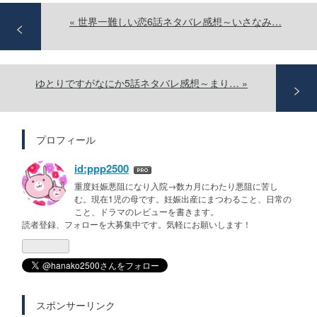
«
世界一難しい恋6話ネタバレ感想～いさなみ…
ゆとりですがなにか5話ネタバレ感想～まり…
»
プロフィール
id:ppp2500
重度妊娠悪阻になり入院→数カ月にわたり悪阻に苦し
む。現在1児の母です。妊娠出産にまつわること、日常の
こと、ドラマのレビューを書きます。
読者登録、フォローを大募集中です。気軽にお願いします！
スポンサーリンク