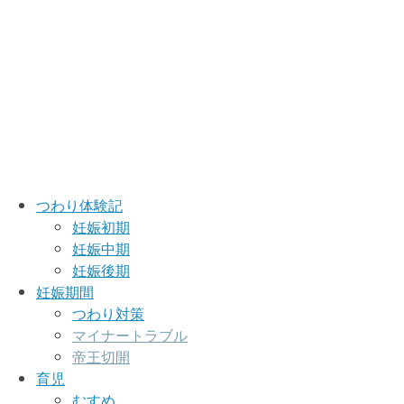
つわり体験記
妊娠初期
妊娠中期
妊娠後期
妊娠期間
つわり対策
マイナートラブル
帝王切開
育児
むすめ