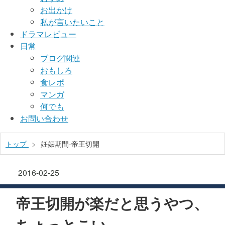
お出かけ
私が言いたいこと
ドラマレビュー
日常
ブログ関連
おもしろ
食レポ
マンガ
何でも
お問い合わせ
トップ
>
妊娠期間-帝王切開
2016-02-25
帝王切開が楽だと思うやつ、
ちょっとこい