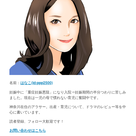
名前：
はなこ(id:ppp2500)
妊娠中に「重症妊娠悪阻」になり入院⇒妊娠期間の半分つわりに苦しみ
ました。現在は一児の母で慣れない育児に奮闘中です。
神奈川在住のアラサー。出産・育児について、ドラマのレビュー等を中
心に書いています。
読者登録、フォロー大歓迎です！
お問い合わせはこちら