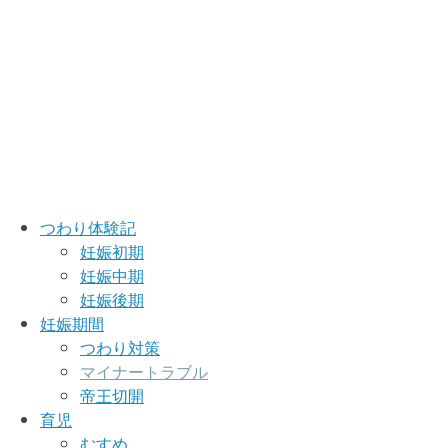
つわり体験記
妊娠初期
妊娠中期
妊娠後期
妊娠期間
つわり対策
マイナートラブル
帝王切開
育児
むすめ