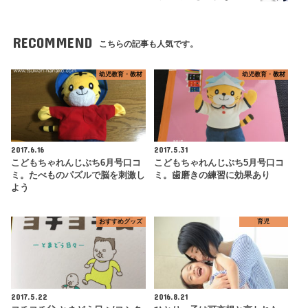
RECOMMEND
こちらの記事も人気です。
幼児教育・教材
幼児教育・教材
2017.6.16
2017.5.31
こどもちゃれんじぷち6月号口コ
こどもちゃれんじぷち5月号口コ
ミ。たべものパズルで脳を刺激し
ミ。歯磨きの練習に効果あり
よう
おすすめグッズ
育児
2017.5.22
2016.8.21