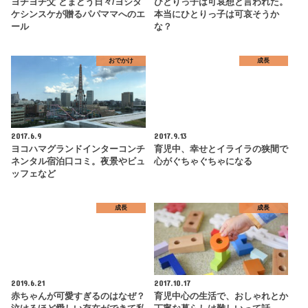
ヨチヨチ父 とまどう日々/ヨシタ
ひとりっ子は可哀想と言われた。
ケシンスケが贈るパパママへのエ
本当にひとりっ子は可哀そうか
ール
な？
おでかけ
成長
2017.6.9
2017.9.13
ヨコハマグランドインターコンチ
育児中、幸せとイライラの狭間で
ネンタル宿泊口コミ。夜景やビュ
心がぐちゃぐちゃになる
ッフェなど
成長
成長
2019.6.21
2017.10.17
赤ちゃんが可愛すぎるのはなぜ？
育児中心の生活で、おしゃれとか