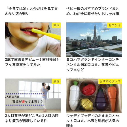
「子育ては楽」と今だけを見て言
ベビー服のおすすめブランドまと
わない方が良い
め。わが子に着せたいおしゃれ服
成長
おでかけ
2歳で歯医者デビュー！歯科検診と
ヨコハマグランドインターコンチ
フッ素塗布をしてきた
ネンタル宿泊口コミ。夜景やビュ
ッフェなど
成長
おすすめグッズ
2人目育児が楽どころか1人目の時
ウッディプッディのおままごとセ
より疲労が倍増している件
ット口コミ。木製と磁石が人気の
理由