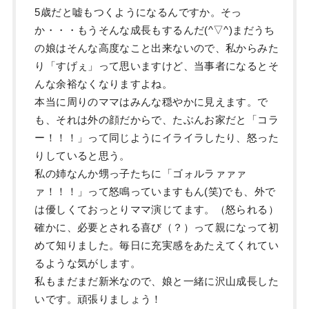
5歳だと嘘もつくようになるんですか。そっ
か・・・もうそんな成長もするんだ(^▽^)まだうち
の娘はそんな高度なこと出来ないので、私からみた
り「すげぇ」って思いますけど、当事者になるとそ
んな余裕なくなりますよね。
本当に周りのママはみんな穏やかに見えます。で
も、それは外の顔だからで、たぶんお家だと「コラ
ー！！！」って同じようにイライラしたり、怒った
りしていると思う。
私の姉なんか甥っ子たちに「ゴォルラァァァ
ァ！！！」って怒鳴っていますもん(笑)でも、外で
は優しくておっとりママ演じてます。（怒られる）
確かに、必要とされる喜び（？）って親になって初
めて知りました。毎日に充実感をあたえてくれてい
るような気がします。
私もまだまだ新米なので、娘と一緒に沢山成長した
いです。頑張りましょう！