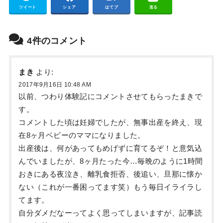
ツイート
シェア
はてブ
送る
4件のコメント
まき
より:
2017年9月16日 10:48 AM
以前、つわり体験記にコメントさせてもらったまきで
す。
コメントした頃は妊婦でしたが、無事出産を終え、現
在8ヶ月ベビーのママになりました。
出産後は、何があってもめげずに育てるぞ！と意気込
んでいましたが、8ヶ月たった今…毎晩のように1時間
おきにある夜泣き、離乳食拒否、後追い、旦那に懐か
ない（これが一番困ってます笑）もう毎日イライラし
てます。
自分ダメだなーってよく思ってしまいますが、記事読