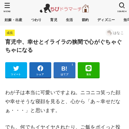
MENU
SEARCH
妊娠・出産
つわり
育児
生活
節約
ディズニー
無
はなこ
成長
育児中、幸せとイライラの狭間で心がぐちゃぐ
ちゃになる
1
Pocket
ツイート
シェア
はてブ
送る
わが子は本当に可愛いですよね。ニコニコ笑った顔
や幸せそうな寝顔を見ると、心から「あ～幸せだな
ぁ・・・」と思います。
でも、何でもイヤイヤされたり、ご飯をポイっと投