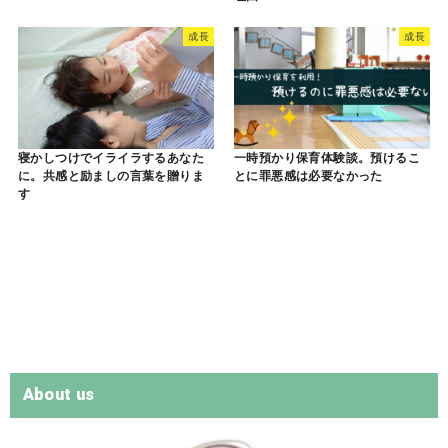
成長
成長
寝かしつけでイライラするあなた
一時預かり保育体験談。預けるこ
に。共感と励ましの言葉を贈りま
とに罪悪感は必要なかった
す
About us