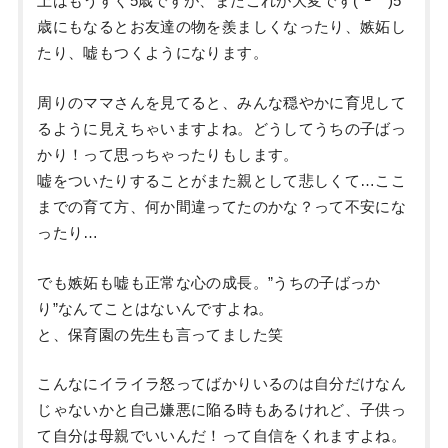
上はもうすぐ5歳ですが、またこれが大変です(´ｰ｀)5
歳にもなるとお友達の物を羨ましくなったり、嫉妬し
たり、嘘もつくようになります。
周りのママさんを見てると、みんな穏やかに育児して
るように見えちゃいますよね。どうしてうちの子ばっ
かり！って思っちゃったりもします。
嘘をついたりすることがまた親として悲しくて…ここ
までの育て方、何か間違ってたのかな？って不安にな
ったり…
でも嫉妬も嘘も正常な心の成長。”うちの子ばっか
り”なんてことはないんですよね。
と、保育園の先生も言ってました笑
こんなにイライラ怒ってばかりいるのは自分だけなん
じゃないかと自己嫌悪に陥る時もあるけれど、子供っ
て自分は母親でいいんだ！って自信をくれますよね。