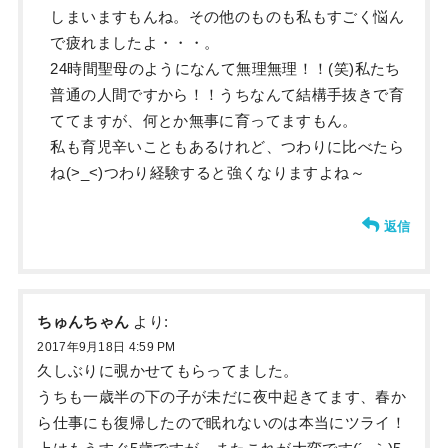
しまいますもんね。その他のものも私もすごく悩ん
で疲れましたよ・・・。
24時間聖母のようになんて無理無理！！(笑)私たち
普通の人間ですから！！うちなんて結構手抜きで育
ててますが、何とか無事に育ってますもん。
私も育児辛いこともあるけれど、つわりに比べたら
ね(>_<)つわり経験すると強くなりますよね～
返信
ちゅんちゃん
より:
2017年9月18日 4:59 PM
久しぶりに覗かせてもらってました。
うちも一歳半の下の子が未だに夜中起きてます、春か
ら仕事にも復帰したので眠れないのは本当にツライ！