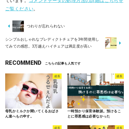
ています。
コメントデータの処理方法の詳細はこちらを
ご覧ください
。
つわりが忘れられない
シンプルおしゃれなプレディクトチェアを3年間使用し
てみての感想。3万越えハイチェアは満足度が高い
RECOMMEND
成長
成長
母乳かミルクか聞いてくるおばさ
一時預かり保育体験談。預けるこ
ん達へもの申す。
とに罪悪感は必要なかった
成長
成長