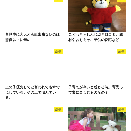
育児中に大人と会話出来ないのは
こどもちゃれんじぷち口コミ。教
想像以上に辛い
材やおもちゃ、子供の反応など
成長
成長
上の子優先してと言われてもすで
子育てが辛いと感じる時。育児っ
にしている。その上で悩んでい
て常に楽しむものなの？
る。
成長
成長