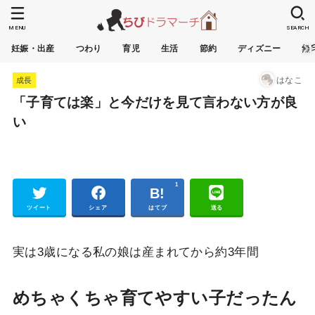
MENU
SEARCH
妊娠・出産
つわり
育児
生活
節約
ディズニー
無
はなこ
成長
「子育ては楽」と今だけを見て言わない方が良
い
1
Pocket
ツイート
シェア
はてブ
送る
実は3歳になる私の娘は産まれてから約3年間
めちゃくちゃ育てやすい子だったん