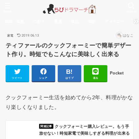
MENU
SEARCH
妊娠・出産
つわり
育児
生活
節約
ディズニー
無
2019.06.13
はなこ
家電
ティファールのクックフォーミーで簡単デザー
ト作り。時短でもこんなに美味しく出来る
Pocket
ツイート
シェア
はてブ
送る
クックフォーミー生活を始めてから2年、料理がかな
り楽しくなりました。
クックフォーミー購入レビュー。もう手
放せない！時短家電で美味しすぎる料理が出来る