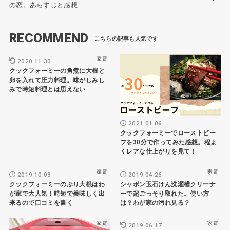
の恋。あらすじと感想
RECOMMEND
家電
家電
2020.11.30
クックフォーミーの角煮に大根と
卵を入れて圧力料理。味がしみし
みで時短料理とは思えない
2021.01.06
クックフォーミーでローストビー
フを30分で作ってみた感想。程よ
くレアな仕上がりを見て！
家電
家電
2019.10.03
2019.04.26
クックフォーミーのぶり大根はわ
シャボン玉石けん洗濯槽クリーナ
が家で大人気！時短で美味しく出
ーで超ごっそり取れた。使い方
来るので口コミを書く
は？わが家の汚れ見る？
家電
家電
2019.06.17