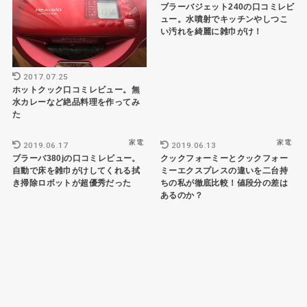
ブラーバジェット240の口コミレビ
ュー。水噴射でキッチンやしつこ
い汚れを綺麗に雑巾がけ！
2017.07.25
ホットクック口コミレビュー。無
水カレーなど絶品料理を作ってみ
た
家電
家電
2019.06.17
2019.06.13
ブラーバ380jの口コミレビュー。
クックフォーミーとクックフォー
自動で床を雑巾がけしてくれる拭
ミーエクスプレスの違いを二台持
き掃除ロボットが超優秀だった
ちの私が徹底比較！値段分の差は
あるのか？