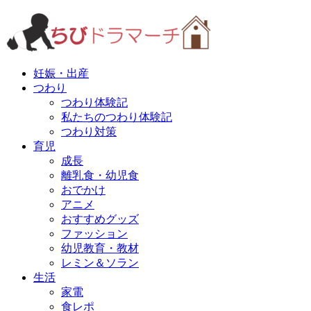
妊娠・出産
つわり
つわり体験記
私たちのつわり体験記
つわり対策
育児
成長
離乳食・幼児食
おでかけ
アニメ
おすすめグッズ
ファッション
幼児教育・教材
レミン＆ソラン
生活
家電
食レポ