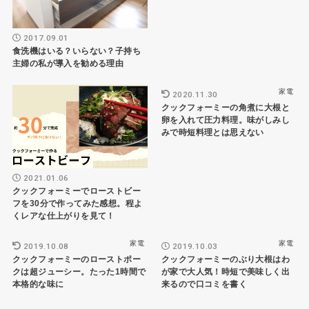
2017.09.01
食洗機はいる？いらない？子持ち
主婦の私が導入を勧める理由
家電
家電
2020.11.30
クックフォーミーの角煮に大根と
卵を入れて圧力料理。味がしみし
みで時短料理とは思えない
2021.01.06
クックフォーミーでローストビー
フを30分で作ってみた感想。程よ
くレアな仕上がりを見て！
家電
家電
2019.10.08
2019.10.03
クックフォーミーのローストポー
クックフォーミーのぶり大根はわ
クは超ジューシー。たった1時間で
が家で大人気！時短で美味しく出
本格的な味に
来るので口コミを書く