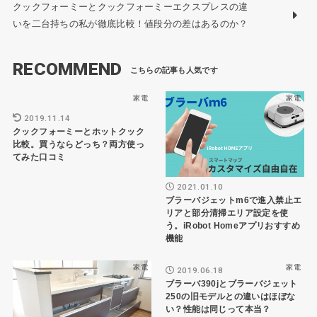
クックフォーミーとクックフォーミーエクスプレスの違
いを二台持ちの私が徹底比較！値段分の差はあるのか？
RECOMMEND
家電
家電
2019.11.14
クックフォーミーとホットクック
比較。買うならどっち？両方使っ
てみた口コミ
2021.01.10
ブラーバジェットm6で進入禁止エ
リアと部分清掃エリア設定を使
う。iRobot Homeアプリおすすめ
機能
家電
家電
2019.06.18
ブラーバ390jとブラーバジェット
250の旧モデルとの違いはほぼな
い？性能は同じって本当？