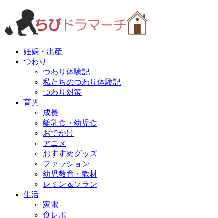
妊娠・出産
つわり
つわり体験記
私たちのつわり体験記
つわり対策
育児
成長
離乳食・幼児食
おでかけ
アニメ
おすすめグッズ
ファッション
幼児教育・教材
レミン＆ソラン
生活
家電
食レポ