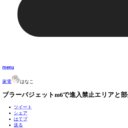
menu
家電
はなこ
ブラーバジェットm6で進入禁止エリアと部分清
ツイート
シェア
はてブ
送る