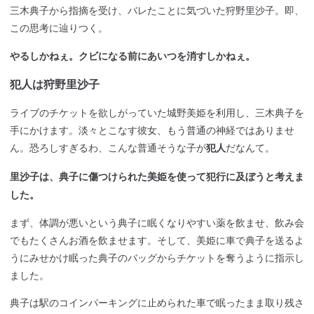
三木典子から指摘を受け、バレたことに気づいた狩野里沙子。即、
この思考に辿りつく。
やるしかねぇ。クビになる前にあいつを消すしかねぇ。
犯人は狩野里沙子
ライブのチケットを欲しがっていた城野美姫を利用し、三木典子を
手にかけます。淡々とこなす彼女、もう普通の神経ではありませ
ん。恐ろしすぎるわ、こんな普通そうな子が
だなんて。
犯人
里沙子は、典子に傷つけられた美姫を使って犯行に及ぼうと考えま
した。
まず、体調が悪いという典子に眠くなりやすい薬を飲ませ、飲み会
でもたくさんお酒を飲ませます。そして、美姫に車で典子を送るよ
うにみせかけ眠った典子のバッグからチケットを奪うように指示し
ました。
典子は駅のコインパーキングに止められた車で眠ったまま取り残さ