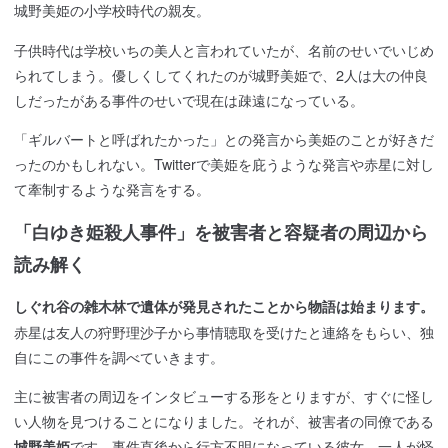
城野美姫の小学校時代の親友。
子供時代は学校いちの美人と言われていたが、名前のせいでいじめ
られてしまう。優しくしてくれたのが城野美姫で、2人は大の仲良
しだったがある事件のせいで現在は疎遠になっている。
「ギルバートと呼ばれたかった」との発言から美姫のことが好きだ
ったのかもしれない。Twitterで美姫を庇うような発言や赤星に対し
て牽制するような発言をする。
「白ゆき姫殺人事件」を被害者と容疑者の周辺から
読み解く
しぐれ谷の雑木林で遺体が発見されたことから物語は始まります。
赤星は友人の狩野理沙子から事情聴取を受けたと連絡をもらい、独
自にこの事件を調べていきます。
主に被害者の周辺をインタビューする形をとりますが、すぐに怪し
い人物を見つけることになりました。それが、被害者の同僚である
です。事件直後から行方不明になっている彼女、一人が怪
城野美姫