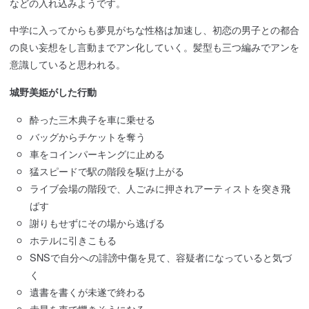
などの入れ込みようです。
中学に入ってからも夢見がちな性格は加速し、初恋の男子との都合
の良い妄想をし言動までアン化していく。髪型も三つ編みでアンを
意識していると思われる。
城野美姫がした行動
酔った三木典子を車に乗せる
バッグからチケットを奪う
車をコインパーキングに止める
猛スピードで駅の階段を駆け上がる
ライブ会場の階段で、人ごみに押されアーティストを突き飛
ばす
謝りもせずにその場から逃げる
ホテルに引きこもる
SNSで自分への誹謗中傷を見て、容疑者になっていると気づ
く
遺書を書くが未遂で終わる
赤星を車で轢きそうになる