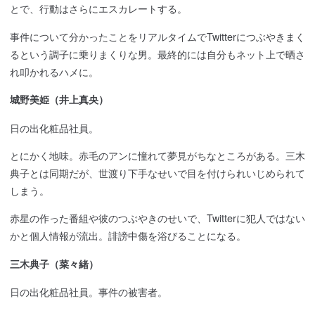
とで、行動はさらにエスカレートする。
事件について分かったことをリアルタイムでTwitterにつぶやきまく
るという調子に乗りまくりな男。最終的には自分もネット上で晒さ
れ叩かれるハメに。
城野美姫（井上真央）
日の出化粧品社員。
とにかく地味。赤毛のアンに憧れて夢見がちなところがある。三木
典子とは同期だが、世渡り下手なせいで目を付けられいじめられて
しまう。
赤星の作った番組や彼のつぶやきのせいで、Twitterに犯人ではない
かと個人情報が流出。誹謗中傷を浴びることになる。
三木典子（菜々緒）
日の出化粧品社員。事件の被害者。