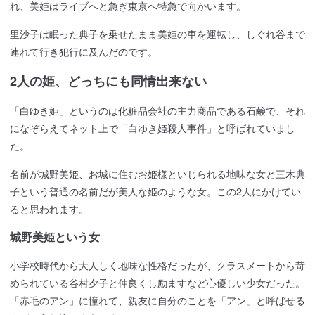
れ、美姫はライブへと急ぎ東京へ特急で向かいます。
里沙子は眠った典子を乗せたまま美姫の車を運転し、しぐれ谷まで
連れて行き犯行に及んだのです。
2人の姫、どっちにも同情出来ない
「白ゆき姫」というのは化粧品会社の主力商品である石鹸で、それ
になぞらえてネット上で「白ゆき姫殺人事件」と呼ばれていまし
た。
名前が城野美姫、お城に住むお姫様といじられる地味な女と三木典
子という普通の名前だが美人な姫のような女。この2人にかけてい
ると思われます。
城野美姫という女
小学校時代から大人しく地味な性格だったが、クラスメートから苛
められている谷村夕子と仲良くし励ますなど心優しい少女だった。
「赤毛のアン」に憧れて、親友に自分のことを「アン」と呼ばせる