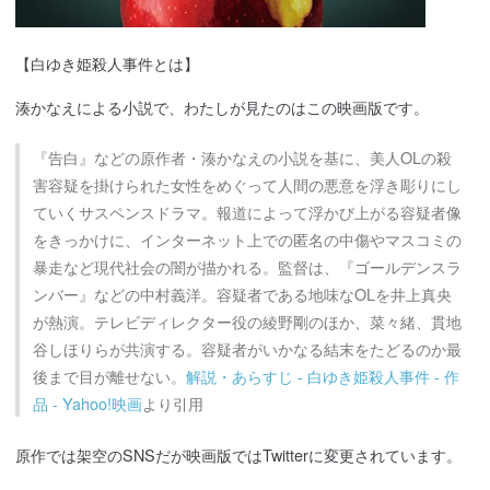
【白ゆき姫殺人事件とは】
湊かなえによる小説で、わたしが見たのはこの映画版です。
『告白』などの原作者・湊かなえの小説を基に、美人OLの殺
害容疑を掛けられた女性をめぐって人間の悪意を浮き彫りにし
ていくサスペンスドラマ。報道によって浮かび上がる容疑者像
をきっかけに、インターネット上での匿名の中傷やマスコミの
暴走など現代社会の闇が描かれる。監督は、『ゴールデンスラ
ンバー』などの中村義洋。容疑者である地味なOLを井上真央
が熱演。テレビディレクター役の綾野剛のほか、菜々緒、貫地
谷しほりらが共演する。容疑者がいかなる結末をたどるのか最
後まで目が離せない。
解説・あらすじ - 白ゆき姫殺人事件 - 作
品 - Yahoo!映画
より引用
原作では架空のSNSだが映画版ではTwitterに変更されています。