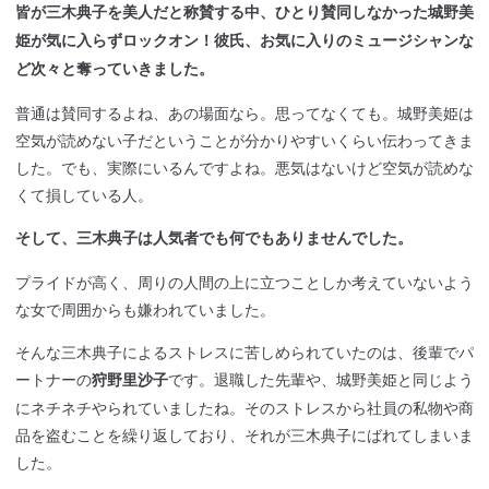
皆が三木典子を美人だと称賛する中、ひとり賛同しなかった城野美
姫が気に入らずロックオン！彼氏、お気に入りのミュージシャンな
ど次々と奪っていきました。
普通は賛同するよね、あの場面なら。思ってなくても。城野美姫は
空気が読めない子だということが分かりやすいくらい伝わってきま
した。でも、実際にいるんですよね。悪気はないけど空気が読めな
くて損している人。
そして、三木典子は人気者でも何でもありませんでした。
プライドが高く、周りの人間の上に立つことしか考えていないよう
な女で周囲からも嫌われていました。
そんな三木典子によるストレスに苦しめられていたのは、後輩でパ
ートナーの
です。退職した先輩や、城野美姫と同じよう
狩野里沙子
にネチネチやられていましたね。そのストレスから社員の私物や商
品を盗むことを繰り返しており、それが三木典子にばれてしまいま
した。