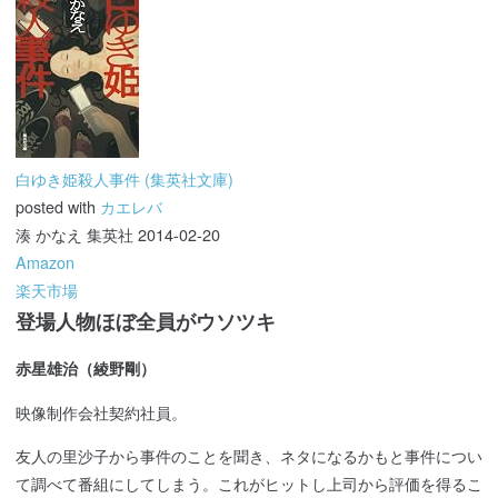
白ゆき姫殺人事件 (集英社文庫)
posted with
カエレバ
湊 かなえ 集英社 2014-02-20
Amazon
楽天市場
登場人物ほぼ全員がウソツキ
赤星雄治（綾野剛）
映像制作会社契約社員。
友人の里沙子から事件のことを聞き、ネタになるかもと事件につい
て調べて番組にしてしまう。これがヒットし上司から評価を得るこ