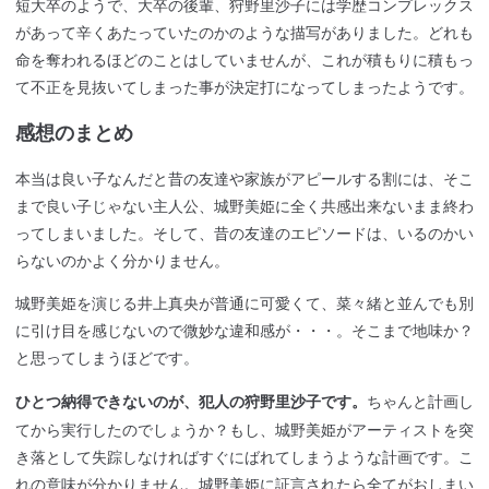
短大卒のようで、大卒の後輩、狩野里沙子には学歴コンプレックス
があって辛くあたっていたのかのような描写がありました。どれも
命を奪われるほどのことはしていませんが、これが積もりに積もっ
て不正を見抜いてしまった事が決定打になってしまったようです。
感想のまとめ
本当は良い子なんだと昔の友達や家族がアピールする割には、そこ
まで良い子じゃない主人公、城野美姫に全く共感出来ないまま終わ
ってしまいました。そして、昔の友達のエピソードは、いるのかい
らないのかよく分かりません。
城野美姫を演じる井上真央が普通に可愛くて、菜々緒と並んでも別
に引け目を感じないので微妙な違和感が・・・。そこまで地味か？
と思ってしまうほどです。
ちゃんと計画し
ひとつ納得できないのが、犯人の狩野里沙子です。
てから実行したのでしょうか？もし、城野美姫がアーティストを突
き落として失踪しなければすぐにばれてしまうような計画です。こ
れの意味が分かりません。城野美姫に証言されたら全てがおしまい