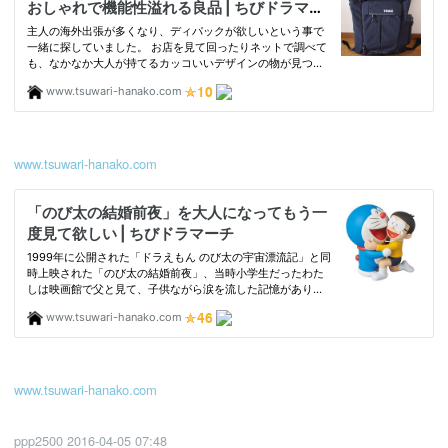
www.tsuwari-hanako.com
www.tsuwari-hanako.com
ppp2500
2016-04-05 07:48