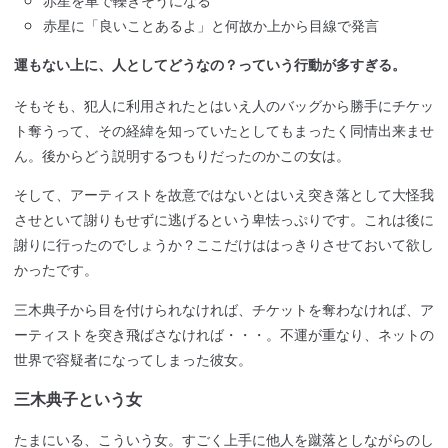
赤星に「良いことあるよ」と何故か上から目線で発言
運もない上に、人としてどうなの？っていう行動が多すぎる。
そもそも、犯人に利用されたとはいえ人のバッグから勝手にチケッ
ト奪うって、その経緯を知っていたとしてもまったく同情出来ませ
ん。後からどう説明するつもりだったのかこの女は。
そして、アーティストを故意ではないとはいえ突き落として大怪我
させといて謝りもせずに逃げるという卑怯っぷりです。これは後に
謝りに行ったのでしょうか？ここだけははっきりさせておいて欲し
かったです。
三木典子から目を付けられなければ、チケットを奪わなければ、ア
ーティストを突き飛ばさなければ・・・。不運が重なり、ネットの
世界で容疑者になってしまった彼女。
三木典子という女
たまにいる、こういう女。すごく上手に他人を蹴落としながらのし