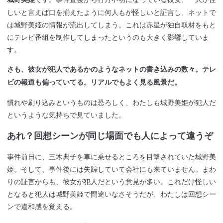
しいと言えば口を揃えたように何人もが怪しいと証言し、ネットで
は城野美姫の情報が流出してしまう。これは赤星が独自取材をもと
にテレビ番組を制作してしまったというのも大きく影響していま
す。
さも、彼女が犯人であるかのようなネットの書き込みの数々。テレ
ビの報道も偏っていてる。リアルでもよく見る風景だ。
慣れや刷り込みというものは恐ろしく、わたしも城野美姫が犯人だ
というような気持ちで見ていました。
あれ？回想シーンが同じ場面でも人によって違うぞ
事件前日に、三木典子を車に乗せるところを目撃されていた城野美
姫。そして、事件後には失踪していて会社にも来ていません。まわ
りの証言からも、彼女が犯人だという意見が多い。これだけ怪しい
となると犯人は城野美姫で間違いなさそうだが、わたしは回想シー
ンで違和感を覚える。