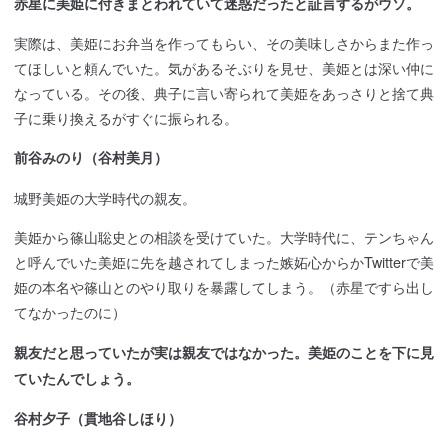
赤星に美姫に付きまとわれていて迷惑だったと証言するがウソ。
実際は、美姫にお弁当を作ってもらい、その美味しさからまた作っ
てほしいと頼んでいた。気があるそぶりを見せ、美姫とは深い仲に
なっている。その後、典子に言い寄られて美姫をあっさりと捨て典
子に乗り換えるがすぐに振られる。
前谷みのり（谷村美月）
城野美姫の大学時代の親友。
美姫から篠山聡史との相談を受けていた。大学時代に、テンちゃん
と呼んでいた美姫に先を越されてしまった嫉妬心からかTwitterで美
姫の本名や篠山とのやり取りを暴露してしまう。（赤星ですら出し
てなかったのに）
親友だと思っていたが実は親友ではなかった。美姫のことを下に見
ていたんでしょう。
谷村夕子（貫地谷しほり）