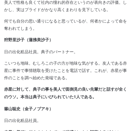
美人で性格も良くて社内の憧れ的存在というのが表向きの評価。し
かし、実はプライドがかなり高くまわりを見下している。
何でも自分の思い通りになると思っているが、何者かによって命を
奪われてしまう。
狩野里沙子（蓮彿美沙子）
日の出化粧品社員。典子のパートナー。
こいつも地味。むしろこの子の方が地味な気がする。友人である赤
星に事件で事情聴取を受けたことを電話で話す。これが、赤星が事
件のことを調べ始めた発端である。
赤星に対して、典子の事を美人で面倒見の良い先輩だと話すが全く
のウソ。本当は典子にいびられていた1人である。
篠山聡史（金子ノブアキ）
日の出化粧品社員。