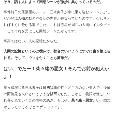
そう、話す人によって回想シーンが微妙に異なっているのだ。
事件前日の居酒屋のシーン、三木典子が車に乗り込むシーン、少し
だが登場人物の動きや会話の内容が異なっていたのです。少し考え
ればすぐに分かる事でした。これは赤星が周囲の人間にインタビュ
ーしてそれを元にした回想シーンだからです。
事実ではない。人の記憶だからだ。
人間の記憶というのは曖昧で、都合のいいようにすぐに書き換えら
れる。そして、ウソを付くことも簡単だ。
はい、でたー！菜々緒の悪女！そんでお前が犯人か
よ！
菜々緒演じる三木典子は最初は非の打ちどころのない美人で、後輩
の面倒見も良いというような描写でした。しかし、物語が進むにつ
れ暴かれていくこの性格の悪さ。もはや、
という図式
菜々緒＝悪女
がしっくりくるほどのゲスぶりです。