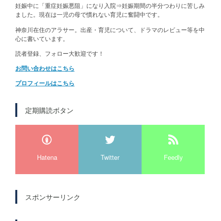
妊娠中に「重症妊娠悪阻」になり入院⇒妊娠期間の半分つわりに苦しみ
ました。現在は一児の母で慣れない育児に奮闘中です。
神奈川在住のアラサー。出産・育児について、ドラマのレビュー等を中
心に書いています。
読者登録、フォロー大歓迎です！
お問い合わせはこちら
プロフィールはこちら
定期購読ボタン
Hatena
Twitter
Feedly
スポンサーリンク