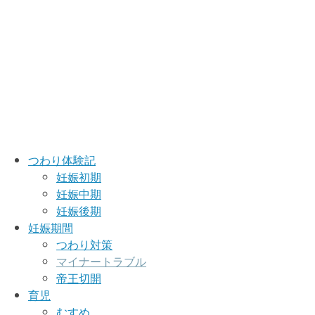
つわり体験記
妊娠初期
妊娠中期
妊娠後期
妊娠期間
つわり対策
マイナートラブル
帝王切開
育児
むすめ