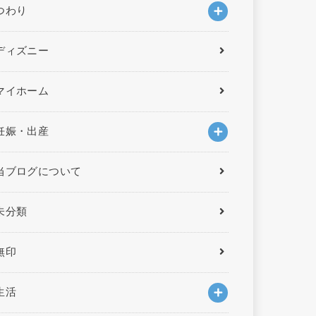
つわり
ディズニー
マイホーム
妊娠・出産
当ブログについて
未分類
無印
生活