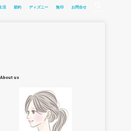
生活
節約
ディズニー
無印
お問合せ
SEARCH
記
幼児食
グッズ
ョン
・教材
ソラン
家電
食レポ
ふるさと納税
アイテム
漫画
雑記
食材宅配
レシピ
About us