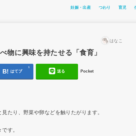
妊娠・出産
つわり
育児
つわり体験記
私たちのつわり体験
つわり対策
成長
離乳食・
おでかけ
アニメ
おすすめ
ファッシ
幼児教育
レミン＆
はなこ
食べ物に興味を持たせる「食育」
1
はてブ
送る
Pocket
と見たり、野菜や卵などを触りたがります。
々です。