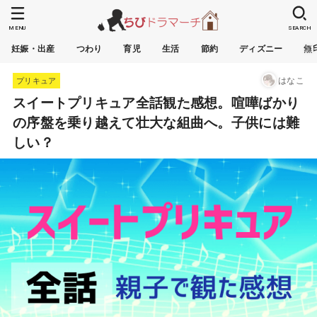
MENU
SEARCH
妊娠・出産
つわり
育児
生活
節約
ディズニー
無
はなこ
プリキュア
スイートプリキュア全話観た感想。喧嘩ばかり
の序盤を乗り越えて壮大な組曲へ。子供には難
しい？