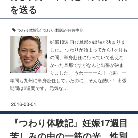
を送る
つわり体験記
つわり体験記-妊娠中期
妊娠18週 再び旦那の出張が決まりま
した。 つわりが始まってから1ヶ月も
の間、単身赴任に行っていて会えな
かった旦那ですがなんと出張が決ま
りました。 うわーーーん！（涙） 一
年間も九州に単身赴任していたのに、そんな酷い！ 出張
期間は2週間です。元気な…
2016-03-01
『つわり体験記』妊娠17週目
苦しみの中の一筋の光、性別