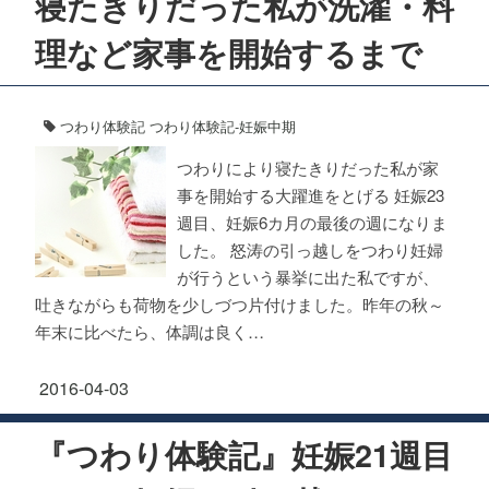
寝たきりだった私が洗濯・料
理など家事を開始するまで
つわり体験記
つわり体験記-妊娠中期
つわりにより寝たきりだった私が家
事を開始する大躍進をとげる 妊娠23
週目、妊娠6カ月の最後の週になりま
した。 怒涛の引っ越しをつわり妊婦
が行うという暴挙に出た私ですが、
吐きながらも荷物を少しづつ片付けました。昨年の秋～
年末に比べたら、体調は良く…
2016-04-03
『つわり体験記』妊娠21週目