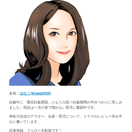
名前：
はなこ(id:ppp2500)
妊娠中に「重症妊娠悪阻」になり入院⇒妊娠期間の半分つわりに苦しみ
ました。現在は一児の母で慣れない育児に奮闘中です。
神奈川在住のアラサー。出産・育児について、ドラマのレビュー等を中
心に書いています。
読者登録、フォロー大歓迎です！