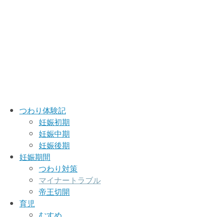
つわり体験記
妊娠初期
妊娠中期
妊娠後期
妊娠期間
つわり対策
マイナートラブル
帝王切開
育児
むすめ