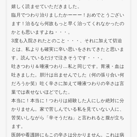
嬉しく読ませていただきました。
臨月でつわり治りましたかーーー！おめでとうござい
ます！治るなら何故もっと早く治ってくれなかったの
かとも思いますよね・・・。
3度も入院されたとのこと・・・、それに加えて切迫
とは、私よりも確実に辛い思いをされてきたと思いま
す。読んでいるだけで泣きそうです・・・。
吐きつわり＆唾液つわり…私と同じです。胃液・血は
吐きました。胆汁は出ませんでした（何の張り合い何
だろうか笑）吐く辛さに加えて唾液つわりの辛さは言
葉では表せないほどでした。
本当に！本当に！つわりは経験した人にしか絶対に分
かりません。家で苦しんでいる私を見ていない人に、
苦笑いしながら「辛そうだね」と言われると腹が立ち
ます。
医師や看護師にもこの辛さは分かりません。これは病