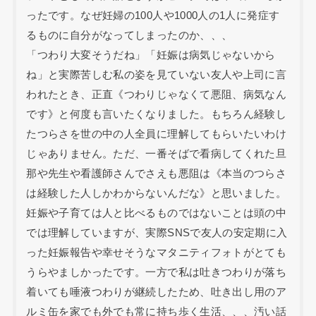
ったです。なぜ妊婦の100人や1000人の1人に発症す
るものに自分がなってしまったのか、、、
「つわり大変そうだね」「妊娠は病気じゃないから
ね」と実際苦しむ私の姿を見ていない友人や上司に言
われたとき、正直《つわりじゃなくて悪阻、病気なん
です》と何度も言いたくなりました。もちろん経験し
たつらさを世の中の人全員に理解してもらいたいわけ
じゃありません。ただ、一番そばで看病してくれた旦
那や先生や看護師さんでさえも悪阻は《本当のつらさ
は経験した人しかわからないんだな》と思いました。
妊娠や子育ては人と比べるものではないことは頭の中
では理解していますが、実際SNSで友人の安定期に入
った妊娠報告や幸せそうなマタニティフォトがとても
うらやましかったです。一方で私は吐きつわりが落ち
着いても唾液つわりが継続したため、吐き出し用のア
ルミ缶を家でも外でも常に持ち歩く生活、、、汚い話