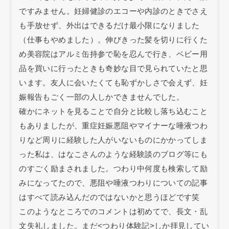
ですみません。妊婦健診のエコーや内診のときでさえ
も手放せず、外出はできるだけ最小限になりました
（仕事もやめました）。伸びきった髪を切りに行くた
め美容院はアルミ缶持参で恥を忍んで行き、ベビー用
品を買いに行ったときも奇妙な目で見られていたと思
います。友人に会いたくても恥ずかしさで会えず、妊
娠報告もごく一部の人しかできませんでした。
確かにネットを見ることで自分と比較し落ち込むこと
もありましたが、重症妊娠悪阻やマイナーな唾液つわ
りなど周りに経験した人がいないものにかかってしま
った私は、はなこさんのような経験談のブログ等にも
のすごく励まされました。つわり中何度も検索して励
みになってたので、悪阻や唾液つわりについての記事
はすべて読み込んだのではないかと思うほどです笑
このようなところでのコメントは初めてで、長文・乱
文失礼しました。まだ<つわり体験記>しか拝見してい