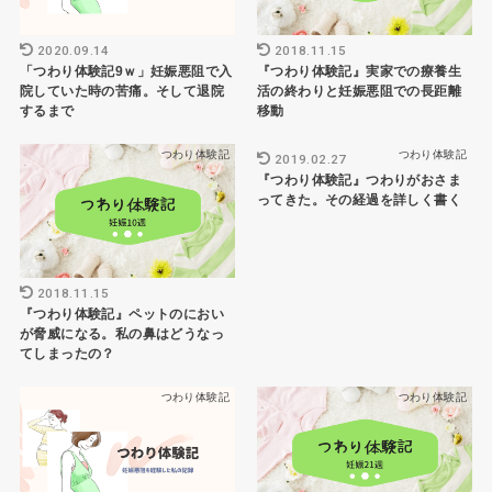
2020.09.14
2018.11.15
「つわり体験記9ｗ」妊娠悪阻で入
『つわり体験記』実家での療養生
院していた時の苦痛。そして退院
活の終わりと妊娠悪阻での長距離
するまで
移動
つわり体験記
つわり体験記
2019.02.27
『つわり体験記』つわりがおさま
ってきた。その経過を詳しく書く
2018.11.15
『つわり体験記』ペットのにおい
が脅威になる。私の鼻はどうなっ
てしまったの？
つわり体験記
つわり体験記