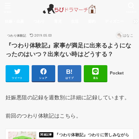
MENU
SEARCH
妊娠・出産
つわり
育児
生活
節約
ディズニー
無
2019.05.03
はなこ
つわり体験記
『つわり体験記』家事が満足に出来るようにな
ったのはいつ？出来ない時はどうする？
Pocket
ツイート
シェア
はてブ
送る
妊娠悪阻の記録を週数別に詳細に記録しています。
前回のつわり体験記はこちら。
『つわり体験記』つわりに苦しみながら