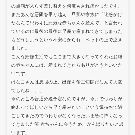
の点滴が入らず差し替えを何度もされ痛かったです。
またあんな悪阻を乗り越え、旦那や家族に「迷惑かけ
たなんて思わずに元気な赤ちゃんを産んで」と言われ
ているのに最後の最後に早産で産まれてきてしまった
らどうしようという不安にかられ、ベットの上で泣き
ました。
こんな妊娠生活でもここまで大きくなってくれたお腹
の赤ちゃんには、産まれてきたらありがとうといいた
いです。
はなこさんは悪阻の上、出産も帝王切開だなんて大変
でしたね、、、
今のところ普通分娩予定なのですが、今までつわりが
終わってほしいから早く産みたい！という気持ちで過
ごしてきたのでつわりがなくなったいま急に怖くなっ
てきました笑 赤ちゃんに会うため、がんばりたいと思
います。