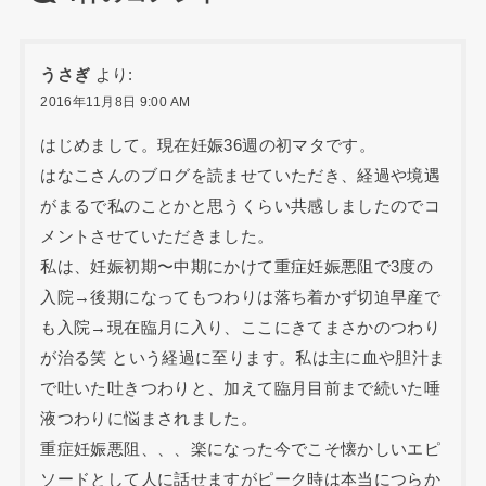
うさぎ
より:
2016年11月8日 9:00 AM
はじめまして。現在妊娠36週の初マタです。
はなこさんのブログを読ませていただき、経過や境遇
がまるで私のことかと思うくらい共感しましたのでコ
メントさせていただきました。
私は、妊娠初期〜中期にかけて重症妊娠悪阻で3度の
入院→後期になってもつわりは落ち着かず切迫早産で
も入院→現在臨月に入り、ここにきてまさかのつわり
が治る笑 という経過に至ります。私は主に血や胆汁ま
で吐いた吐きつわりと、加えて臨月目前まで続いた唾
液つわりに悩まされました。
重症妊娠悪阻、、、楽になった今でこそ懐かしいエピ
ソードとして人に話せますがピーク時は本当につらか