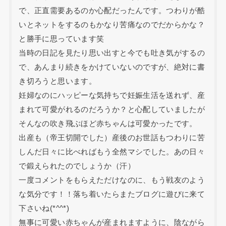
で、正直需要あるのか心配だったんです。つわりが酷
いとネットをするのもかなり苦痛なのでだからかな？
と勝手に思っています笑
当時の日記を見たり思い出すと今でも吐き気がするの
で、あんまり続きをかけていないのですが、絶対に書
き切ろうと思います。
妊婦なのにハッピーな気持ちで妊娠生活を送れず、産
まれて可愛がれるのだろうか？と心配していましたが
そんなの吹き飛ぶほど赤ちゃんは可愛かったです。
出産も（帝王切開でした）産後のお世話もつわりに苦
しんだ日々に比べればもう全然マシでした。あの日々
で鍛えられたのでしょうか（汗）
一度コメントをもらえただけなのに、もう戦友のよう
な気分です！！落ち着いたらまたブログに遊びに来て
下さいね(*^^*)
無事に可愛い赤ちゃんが産まれますように、陰ながら