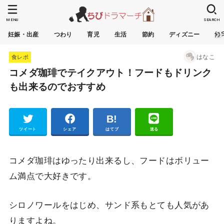
MENU
SEARCH
妊娠・出産
つわり
育児
生活
節約
ディズニー
無
はなこ
食レポ
コメダ珈琲でテイクアウト！フードもドリンク
も出来るのでおすすめ
Pocket
ツイート
シェア
はてブ
送る
コメダ珈琲はゆったり出来るし、フードはボリュー
ム満点で大好きです。
シロノワールをはじめ、サンド系もとても人気があ
りますよね。