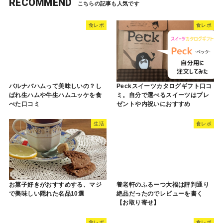
RECOMMEND
食レポ
食レポ
バルナバハムって美味しいの？し
Peckスイーツカタログギフト口コ
ばれ生ハムや牛生ハムユッケを食
ミ。自分で選べるスイーツはプレ
べた口コミ
ゼントや内祝いにおすすめ
生活
食レポ
お菓子好きがおすすめする、マジ
養老軒のふるーつ大福は評判通り
で美味しい隠れた名品10選
絶品だったのでレビューを書く
【お取り寄せ】
食レポ
食レポ