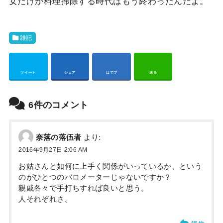
女だけが料理掃除する時代はもう終わったんだよ。
雑記
Pocket
ツイート
シェア
はてブ
送る
6件のコメント
奈落の落伍者
より:
2016年9月27日 2:06 AM
お姑さんと如何に上手く関係がいっているか、という
のがひとつのバロメーターじゃないですか？
親戚各々で手打ちすれば良いと思う。
人それぞれさ。