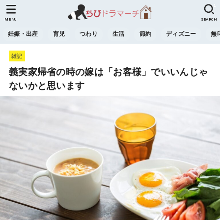
1
1
MENU
SEARCH
妊娠・出産
育児
つわり
生活
節約
ディズニー
無
雑記
義実家帰省の時の嫁は「お客様」でいいんじゃ
ないかと思います