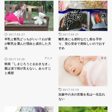
成長
育児
2017.03.27
2017.03.21
卒乳と断乳どっちがいい？わが家
離乳食にも便利なだし粉を手作
が断乳を選んだ理由と成功した方
り、安心安全で美味しいのでおす
法
すめ
アニメ
育児
2017.10.25
映画「しまじろうとおおきなき」
親は涙で前が見えない。あらすじ
と感想
2017.10.19
妊娠中の夫の言動を私は一生忘れ
ない
ファッション
おすすめグッズ