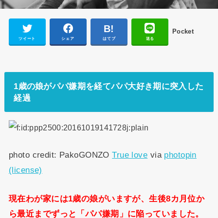
Pocket
ツイート
シェア
はてブ
送る
1歳の娘がパパ嫌期を経てパパ大好き期に突入した
経過
photo credit: PakoGONZO
True love
via
photopin
(license)
現在わが家には1歳の娘がいますが、生後8カ月位か
ら最近までずっと「パパ嫌期」に陥っていました。