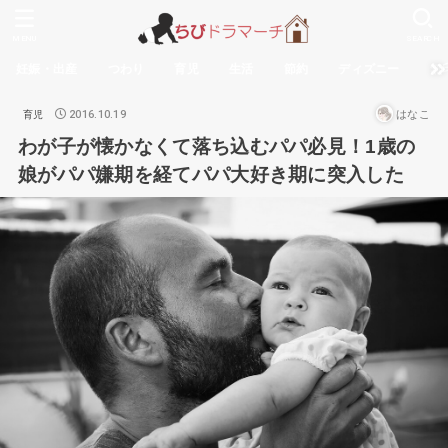
MENU
SEARCH
妊娠・出産
つわり
育児
生活
節約
ディズニー
無
2016.10.19
はなこ
育児
わが子が懐かなくて落ち込むパパ必見！1歳の
娘がパパ嫌期を経てパパ大好き期に突入した