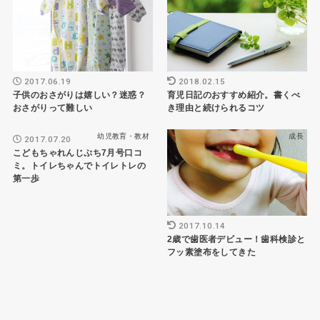
2017.06.19
2018.02.15
子供のおさがりは嬉しい？迷惑？
育児日記のおすすめ紹介。書くべ
おさがりって難しい
き理由と続けられるコツ
幼児教育・教材
成長
2017.07.20
こどもちゃれんじぷち7月号口コ
ミ。トイレちゃんでトイレトレの
第一歩
2017.10.14
2歳で歯医者デビュー！歯科検診と
フッ素塗布をしてきた