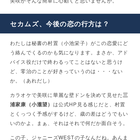
美咲がそんな簡単に心動くと思いませんが。
セカムズ、今後の恋の行方は？
わたしは秘書の村置（小池栄子）がこの恋愛にど
う絡んでくるのかも気になります。まさか、アド
バイス役だけで終わるってことはないと思うけ
ど、零治のことが好きっていうのは・・・ない
か。（あれだし）
カラオケで美咲に華麗な壁ドンを決めて見せた
三
浦家康（小瀧望）
は公式HP見る感じだと、村置
とくっつく予感がするけど、歳の差はどうでもい
いのかよ。まぁ、それはそれで何だか面白そう。
この子、ジャニーズWESTの子なんだね。あんま