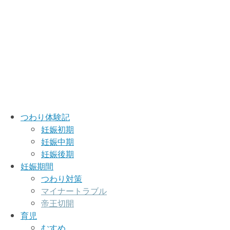
つわり体験記
妊娠初期
妊娠中期
妊娠後期
妊娠期間
つわり対策
マイナートラブル
帝王切開
育児
むすめ