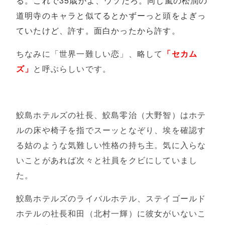
る。これで35歳かよ、ウソだろ。同じ嵐の松潤の
道明寺のキャラと似てるとかずーっと頭をよぎっ
ていたけど、許す。面白かったから許す。
ちなみに「世界一難しい恋」、略して
「セカム
ズ」
と呼ぶらしいです。
鮫島ホテルズの社長、鮫島零治（大野智）はホテ
ルの床や椅子を指でスーッとなぞり、埃を確認す
る姑のような気難しい性格の持ち主。気に入らな
いことがあれば次々と社員をクビにしていまし
た。
鮫島ホテルズのライバルホテル、ステイゴールド
ホテルの社長和田（北村一輝）に彼女がいないこ