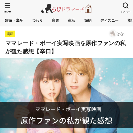
MENU
SEARCH
妊娠・出産
つわり
育児
生活
節約
ディズニー
無
はなこ
漫画
ママレード・ボーイ実写映画を原作ファンの私
が観た感想【辛口】