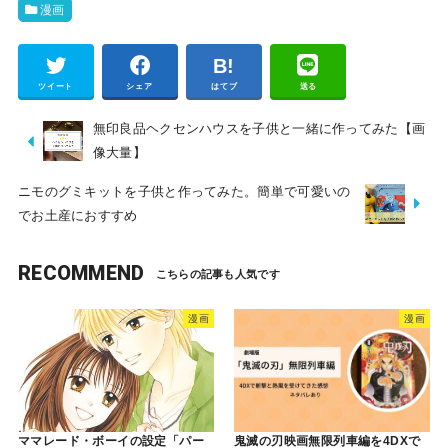
漫画
Pocket
ツイート
シェア
はてブ
送る
無印良品ヘクセンハウスを子供と一緒に作ってみた【画
像大量】
ニモのグミキットを子供と作ってみた。簡単で可愛いの
でお土産におすすめ
RECOMMEND
漫画
漫画
ママレード・ボーイの設定「パー
鬼滅の刃映画無限列車編を4DXで