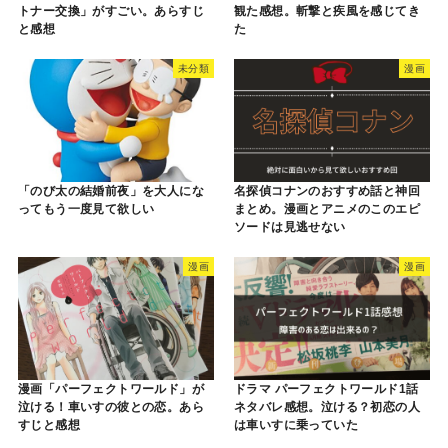
トナー交換」がすごい。あらすじ
観た感想。斬撃と疾風を感じてき
と感想
た
未分類
漫画
「のび太の結婚前夜」を大人にな
名探偵コナンのおすすめ話と神回
ってもう一度見て欲しい
まとめ。漫画とアニメのこのエピ
ソードは見逃せない
漫画
漫画
漫画「パーフェクトワールド」が
ドラマ パーフェクトワールド1話
泣ける！車いすの彼との恋。あら
ネタバレ感想。泣ける？初恋の人
すじと感想
は車いすに乗っていた