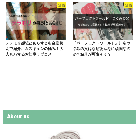
漫画
漫画
テラモリ感想とあらすじを全巻読
「パーフェクトワールド」川奈つ
んで紹介。ムズキュンの極み！大
ぐみの父はなぜあんなに頑固なの
人もハマるお仕事ラブコメ
か？鮎川が可哀そう？
About us