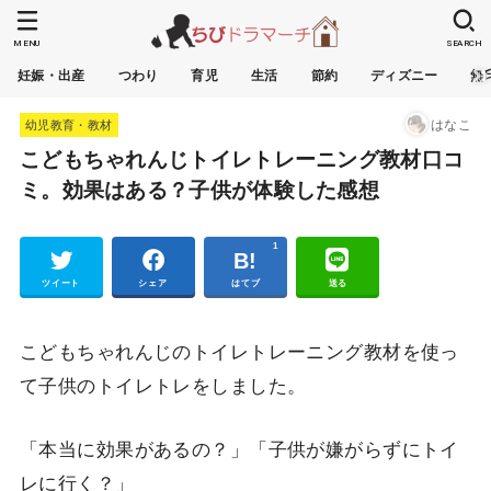
MENU
SEARCH
妊娠・出産
つわり
育児
生活
節約
ディズニー
無
はなこ
幼児教育・教材
こどもちゃれんじトイレトレーニング教材口コ
ミ。効果はある？子供が体験した感想
1
Pocket
ツイート
シェア
はてブ
送る
こどもちゃれんじのトイレトレーニング教材を使っ
て子供のトイレトレをしました。
「本当に効果があるの？」「子供が嫌がらずにトイ
レに行く？」