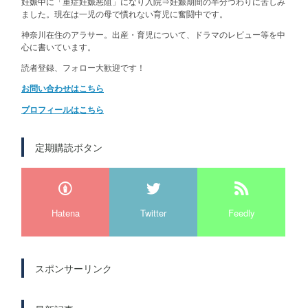
妊娠中に「重症妊娠悪阻」になり入院⇒妊娠期間の半分つわりに苦しみ
ました。現在は一児の母で慣れない育児に奮闘中です。
神奈川在住のアラサー。出産・育児について、ドラマのレビュー等を中
心に書いています。
読者登録、フォロー大歓迎です！
お問い合わせはこちら
プロフィールはこちら
定期購読ボタン
Hatena
Twitter
Feedly
スポンサーリンク