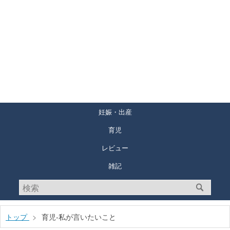
妊娠・出産
育児
レビュー
雑記
トップ
>
育児-私が言いたいこと