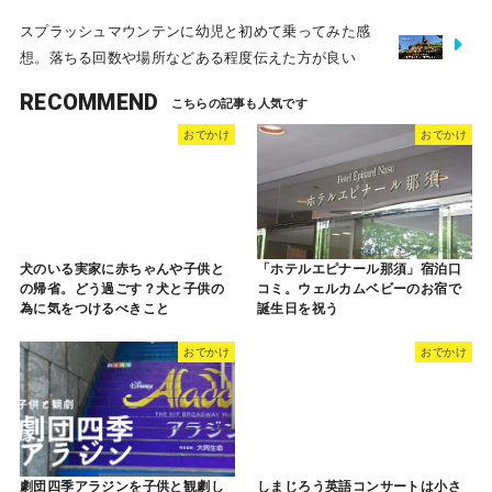
スプラッシュマウンテンに幼児と初めて乗ってみた感
想。落ちる回数や場所などある程度伝えた方が良い
RECOMMEND
おでかけ
おでかけ
犬のいる実家に赤ちゃんや子供と
「ホテルエピナール那須」宿泊口
の帰省。どう過ごす？犬と子供の
コミ。ウェルカムベビーのお宿で
為に気をつけるべきこと
誕生日を祝う
おでかけ
おでかけ
劇団四季アラジンを子供と観劇し
しまじろう英語コンサートは小さ