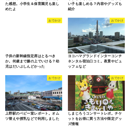
た感想。小学生＆保育園児も楽し
い子も楽しめる？内容やグッズも
めたよ
紹介
おでかけ
おでかけ
子供の新幹線指定席はとるべき
ヨコハマグランドインターコンチ
か。何歳まで膝の上でいける？幼
ネンタル宿泊口コミ。夜景やビュ
児はだいぶしんどかった
ッフェなど
おでかけ
おでかけ
上野駅のベビー室レポート。オム
しまじろうコンサートレポ。チケ
ツ替えや授乳などで利用しました
ットをお得に買う方法や限定グッ
ズ情報