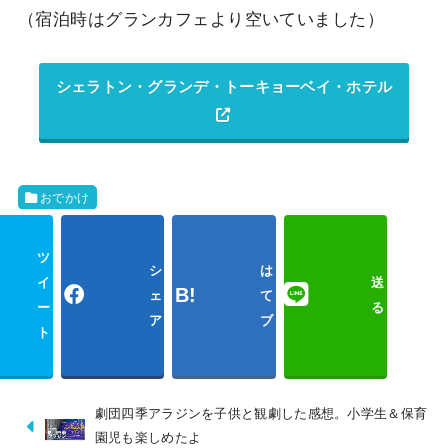
（宿泊時はグランカフェより空いていました）
シェラトン・グランデ・トーキョーベイ・ホテル
おでかけ
ツ
シ
は
イ
送
ェ
て
ー
る
ア
ブ
ト
Poc
劇団四季アラジンを子供と観劇した感想。小学生＆保育
園児も楽しめたよ