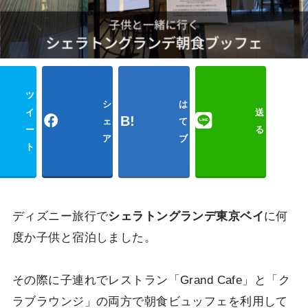
ツ
シ
は
イ
送
ェ
て
ー
る
ア
ブ
ト
Poc
ディズニー旅行で
シェラトングランデ東京ベイ
に何
度か子供と宿泊しました。
その際に子連れでレストラン「Grand Cafe」と「ク
ラブラウンジ」の両方で朝食ビュッフェを利用して