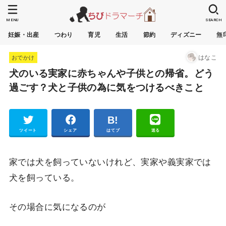
MENU
SEARCH
妊娠・出産
つわり
育児
生活
節約
ディズニー
無
はなこ
おでかけ
犬のいる実家に赤ちゃんや子供との帰省。どう
過ごす？犬と子供の為に気をつけるべきこと
Pocket
ツイート
シェア
はてブ
送る
家では犬を飼っていないけれど、実家や義実家では
犬を飼っている。
その場合に気になるのが