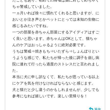
たこともあり、初めての帰省は娘に対してめちゃく
ちゃ警戒していました。
一ヵ月いれば徐々に慣れてくれると思いますが、に
おいとか泣き声とかペットにとっては未知の生物に
感じるみたいですね。
一つの部屋を赤ちゃん部屋にするアイディアはすご
く良いと思います。赤ちゃんはOKとして、猫ちゃ
んのケアはおっしゃるように絶対必要です。
うちは警戒⇒焼きもち⇒いたずら⇒しょんぼりとい
うような感じで、私たちが帰った後に調子を崩し病
院に連れて行ったら過度のストレスだと言われまし
た。
本当に犬に申し訳なくて、私たちが思っている以上
にケアを気を付けなければならないと感じます。
犬と猫だと少し違うのかもしれませんが、少しでも
参考になれば嬉しいです。楽しい里帰りを！
返信