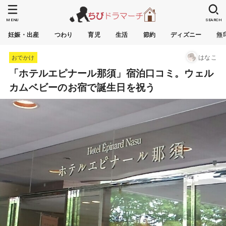
MENU
SEARCH
妊娠・出産
つわり
育児
生活
節約
ディズニー
無
はなこ
おでかけ
「ホテルエピナール那須」宿泊口コミ。ウェル
カムベビーのお宿で誕生日を祝う