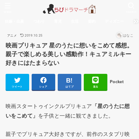
MENU
SEARCH
妊娠・出産
つわり
育児
生活
節約
ディズニー
無
2019.10.25
はなこ
アニメ
映画プリキュア 星のうたに想いをこめて感想。
親子で楽しめる美しい感動作！キュアミルキー
好きにはたまらない
Pocket
ツイート
シェア
はてブ
送る
映画スタートゥインクルプリキュア
「星のうたに想
いをこめて」
を子供と一緒に観てきました。
親子でプリキュア大好きですが、前作のスタプリ映