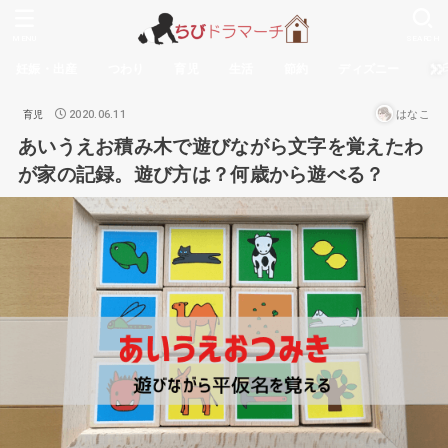
MENU
SEARCH
妊娠・出産
つわり
育児
生活
節約
ディズニー
無
2020.06.11
はなこ
育児
あいうえお積み木で遊びながら文字を覚えたわ
が家の記録。遊び方は？何歳から遊べる？