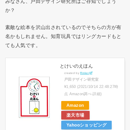
みなさん、戸田デザイン研究所はご存知でしょう
か？
素敵な絵本を沢山出されているのでそちらの方が有
名かもしれません。知育玩具ではリングカードもと
ても人気です。
とけいのえほん
created by
Rinker
戸田デザイン研究室
¥1,650
(2021/10/14 22:48:27時
点 Amazon調べ-
詳細)
Amazon
楽天市場
Yahooショッピング