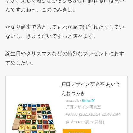
すが、楽しく遊びながらひらがなに触れるには良い
んですよね～、このつみきは。
かなり頑丈で落としてもわが家では割れたりしてい
ないし、きょうだいでずっと遊べます。
誕生日やクリスマスなどの特別なプレゼントにおす
すめしたい。
戸田デザイン研究室 あいう
えおつみき
created by
Rinker
戸田デザイン研究室
¥9,680
(2021/10/14 22:48:26時
点 Amazon調べ-
詳細)