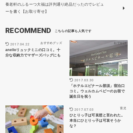
養老軒のふるーつ大福は評判通り絶品だったのでレビュ
ーを書く【お取り寄せ】
RECOMMEND
おすすめグッズ
おでかけ
2017.04.22
anelloリュックミニの口コミ。十
分な収納力でマザーズバッグにも
2017.03.30
「ホテルエピナール那須」宿泊口
コミ。ウェルカムベビーのお宿で
誕生日を祝う
成長
育児
2017.07.03
ひとりっ子は可哀想と言われた。
本当にひとりっ子は可哀そうか
な？