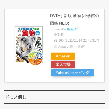
DVD付 新版 動物 (小学館の
図鑑 NEO)
created by
Rinker
小学館
¥2,160
(2021/10/14 22:48:31時
点 Amazon調べ-
詳細)
Amazon
楽天市場
Yahooショッピング
ドミノ倒し