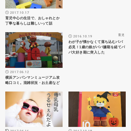
2017.10.17
育児中心の生活で、おしゃれとか
丁寧な暮らしは難しいって話
おでかけ
育児
2016.10.19
わが子が懐かなくて落ち込むパパ
必見！1歳の娘がパパ嫌期を経てパ
パ大好き期に突入した
2017.06.12
横浜アンパンマンミュージアム攻
略口コミ。混雑状況・お土産など
成長
幼児教育・教材