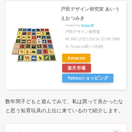
戸田デザイン研究室 あいう
えおつみき
created by
Rinker
戸田デザイン研究室
¥9,680
(2021/10/14 22:48:26時
点 Amazon調べ-
詳細)
Amazon
楽天市場
Yahooショッピング
数年間子どもと遊んでみて、私は買って良かったな
と思う知育玩具の上位に来ているので紹介します。