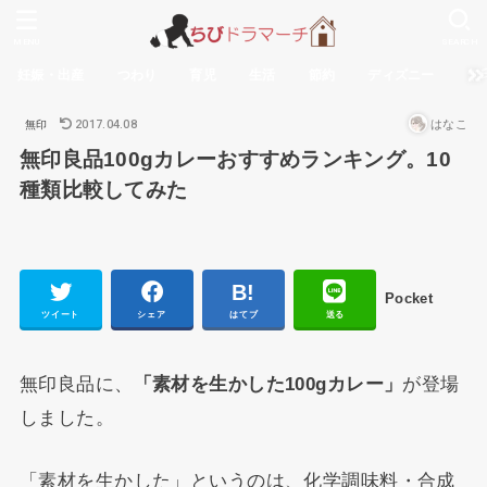
MENU
SEARCH
妊娠・出産
つわり
育児
生活
節約
ディズニー
無
2017.04.08
はなこ
無印
無印良品100gカレーおすすめランキング。10
種類比較してみた
Pocket
ツイート
シェア
はてブ
送る
無印良品に、
「素材を生かした100gカレー」
が登場
しました。
「素材を生かした」というのは、化学調味料・合成