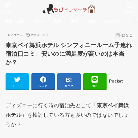
MENU
SEARCH
妊娠・出産
つわり
育児
生活
節約
ディズニー
無
2019.08.03
はなこ
ディズニー
東京ベイ舞浜ホテル シンフォニールーム子連れ
宿泊口コミ。安いのに満足度が高いのは本当
か？
Pocket
ツイート
シェア
はてブ
送る
ディズニーに行く時の宿泊先として
「東京ベイ舞浜
ホテル」
を検討している方も多いのではないでしょ
うか？