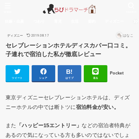
MENU
SEARCH
妊娠・出産
つわり
育児
生活
節約
ディズニー
無
2019.08.17
はなこ
ディズニー
セレブレーションホテルディスカバー口コミ。
子連れで宿泊した私が徹底レビュー
Pocket
ツイート
シェア
はてブ
送る
東京ディズニーセレブレーションホテルは、ディズ
ニーホテルの中では断トツに
宿泊料金が安い。
また
「ハッピー15エントリー」
などの宿泊者特典が
あるので気になっている方も多いのではないでしょ