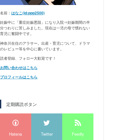
名前：
はなこ(id:ppp2500)
妊娠中に「重症妊娠悪阻」になり入院⇒妊娠期間の半
分つわりに苦しみました。現在は一児の母で慣れない
育児に奮闘中です。
神奈川在住のアラサー。出産・育児について、ドラマ
のレビュー等を中心に書いています。
読者登録、フォロー大歓迎です！
お問い合わせはこちら
プロフィールはこちら
定期購読ボタン
Hatena
Twitter
Feedly