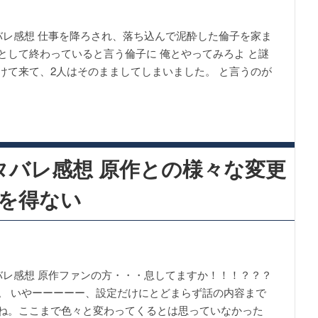
バレ感想 仕事を降ろされ、落ち込んで泥酔した倫子を家ま
として終わっていると言う倫子に 俺とやってみろよ と謎
けて来て、2人はそのまましてしまいました。 と言うのが
タバレ感想 原作との様々な変更
を得ない
バレ感想 原作ファンの方・・・息してますか！！！？？？
。 いやーーーーー、設定だけにとどまらず話の内容まで
ね。ここまで色々と変わってくるとは思っていなかった