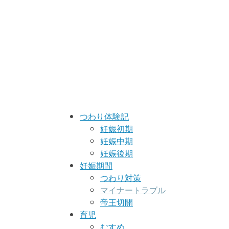
つわり体験記
妊娠初期
妊娠中期
妊娠後期
妊娠期間
つわり対策
マイナートラブル
帝王切開
育児
むすめ