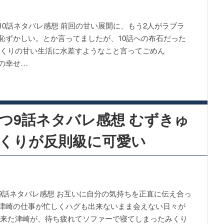
10話ネタバレ感想 前回の甘い展開に、もう2人がラブラ
恥ずかしい。とか言ってましたが、10話への布石だった
みくりの甘い生活に水差すようなこと言ってごめん
の幸せ…
つ9話ネタバレ感想 むずきゅ
くりが反則級に可愛い
9話ネタバレ感想 お互いに自分の気持ちを正直に伝え合っ
津崎の仕事が忙しくハグも出来ないまま会えない日々が
て来た津崎が、待ち疲れてソファーで寝てしまったみくり