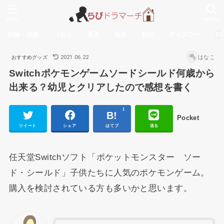
MENU
SEARCH
妊娠・出産
つわり
育児
生活
節約
ディズニー
無
2021.06.22
はなこ
おすすめグッズ
Switchポケモンゲームソードシールド何歳から
出来る？幼児とクリアしたので感想を書く
1
Pocket
ツイート
シェア
はてブ
送る
任天堂Switchソフト「ポケットモンスター ソー
ド・シールド」子供たちに人気のポケモンゲーム。
購入を検討されている方も多いかと思います。