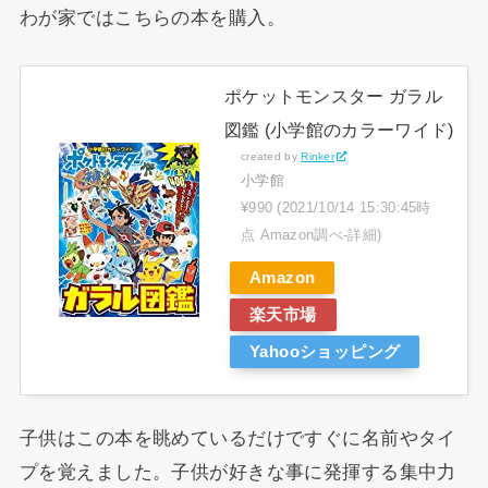
わが家ではこちらの本を購入。
ポケットモンスター ガラル
図鑑 (小学館のカラーワイド)
created by
Rinker
小学館
¥990
(2021/10/14 15:30:45時
点 Amazon調べ-
詳細)
Amazon
楽天市場
Yahooショッピング
子供はこの本を眺めているだけですぐに名前やタイ
プを覚えました。子供が好きな事に発揮する集中力