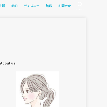
生活
節約
ディズニー
無印
お問合せ
SEARCH
記
幼児食
グッズ
ョン
・教材
ソラン
家電
食レポ
ふるさと納税
アイテム
漫画
雑記
食材宅配
レシピ
About us