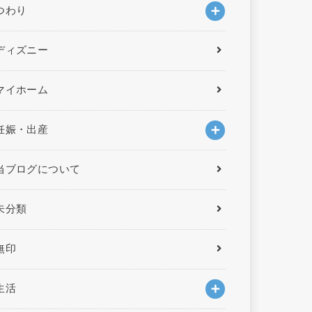
つわり
ディズニー
マイホーム
妊娠・出産
当ブログについて
未分類
無印
生活