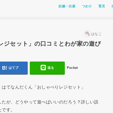
妊娠・出産
つわり
育児
つわり体験記
私たちのつわり体験
つわり対策
成長
離乳食・
おでかけ
アニメ
おすすめ
ファッシ
幼児教育
レミン＆
はなこ
レジセット」の口コミとわが家の遊び
はてブ
送る
Pocket
 はてなんだくん「おしゃべりレジセット」
したが、どうやって遊べばいいのだろう？詳しい説
たです。