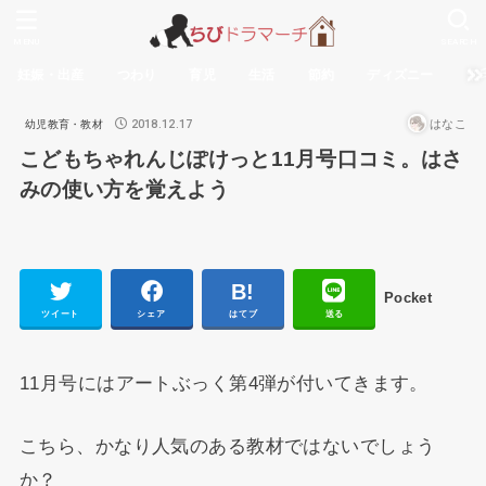
MENU
SEARCH
妊娠・出産
つわり
育児
生活
節約
ディズニー
無
2018.12.17
はなこ
幼児教育・教材
こどもちゃれんじぽけっと11月号口コミ。はさ
みの使い方を覚えよう
Pocket
ツイート
シェア
はてブ
送る
11月号にはアートぶっく第4弾が付いてきます。
こちら、かなり人気のある教材ではないでしょう
か？