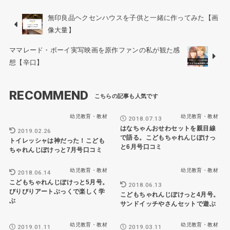
無印良品ヘクセンハウスを子供と一緒に作ってみた【画
像大量】
ママレード・ボーイ実写映画を原作ファンの私が観た感
想【辛口】
RECOMMEND
幼児教育・教材
幼児教育・教材
2018.07.13
はなちゃんおせわセットを親目線
2019.02.26
で語る。こどもちゃれんじぽけっ
トイレッシャは神だった！こども
と6月号口コミ
ちゃれんじぽけっと7月号口コミ
幼児教育・教材
幼児教育・教材
2018.06.14
こどもちゃれんじぽけっと5月号。
2018.06.13
びりびりアートぶっくで楽しく学
こどもちゃれんじぽけっと4月号。
ぶ
サンドイッチやさんセットで遊ぶ
幼児教育・教材
幼児教育・教材
2019.01.11
2019.03.11