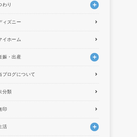
つわり
ディズニー
マイホーム
妊娠・出産
当ブログについて
未分類
無印
生活