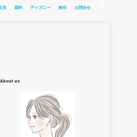
生活
節約
ディズニー
無印
お問合せ
SEARCH
記
幼児食
グッズ
ョン
・教材
ソラン
家電
食レポ
ふるさと納税
アイテム
漫画
雑記
食材宅配
レシピ
About us