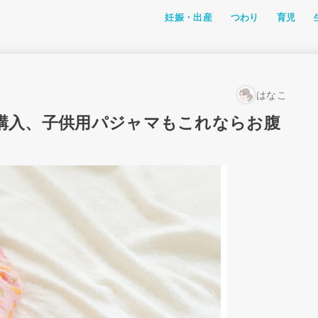
妊娠・出産
つわり
育児
つわり体験記
私たちのつわり体験
つわり対策
成長
離乳食・
おでかけ
アニメ
おすすめ
ファッシ
幼児教育
レミン＆
はなこ
購入、子供用パジャマもこれならお腹