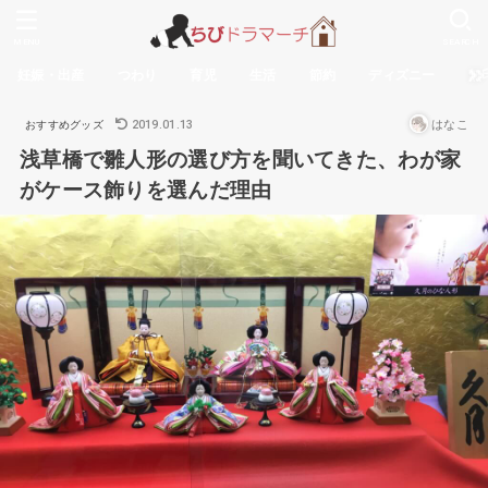
MENU
SEARCH
妊娠・出産
つわり
育児
生活
節約
ディズニー
無
2019.01.13
はなこ
おすすめグッズ
浅草橋で雛人形の選び方を聞いてきた、わが家
がケース飾りを選んだ理由