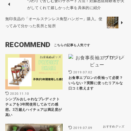
つわりで苦しむ妻のサポート方法！妊娠悪阻経験者が夫
がしてくれて嬉しかった事を具体的に紹介
無印良品の「オールステンレス角型ハンガー」購入。使
ってみて分かった長所と短所
RECOMMEND
おすすめグッズ
おすすめグッズ
2019.07.02
お食事エプロンの長袖って必要？
いらない？実際に使ったリアルな
口コミ教えます
2020.11.10
シンプルおしゃれなプレディクト
チェアを3年間使用してみての感
想。3万越えハイチェアは満足度が
高い
おすすめグッズ
おすすめグッズ
2019.07.09