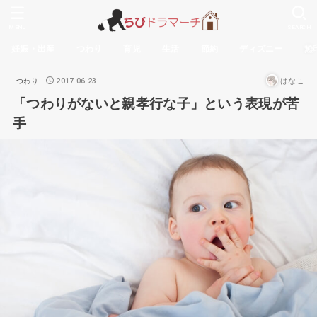
MENU
SEARCH
妊娠・出産
つわり
育児
生活
節約
ディズニー
無
2017.06.23
はなこ
つわり
「つわりがないと親孝行な子」という表現が苦
手