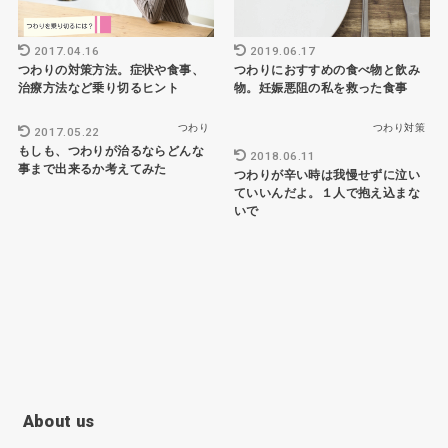
2017.04.16
2019.06.17
つわりの対策方法。症状や食事、
つわりにおすすめの食べ物と飲み
治療方法など乗り切るヒント
物。妊娠悪阻の私を救った食事
つわり
つわり対策
2017.05.22
もしも、つわりが治るならどんな
2018.06.11
事まで出来るか考えてみた
つわりが辛い時は我慢せずに泣い
ていいんだよ。１人で抱え込まな
いで
About us