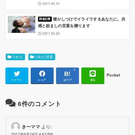
2017.05.13
寝かしつけでイライラするあなたに。共
感と励ましの言葉を贈ります
2017.04.24
つわり
つわり対策
2
Pocket
ツイート
シェア
はてブ
送る
6件のコメント
きーママ
より:
2017年6月24日 4:43 PM