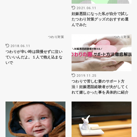
2021.06.11
妊娠悪阻になった私が自分で試し
たつわり対策グッズのおすすめ選
んでみた
つわり対策
つわり対策
2018.06.11
つわりが辛い時は我慢せずに泣い
ていいんだよ。１人で抱え込まな
いで
2019.11.25
つわりで苦しむ妻のサポート方
法！妊娠悪阻経験者が夫がしてく
れて嬉しかった事を具体的に紹介
つわり
つわり