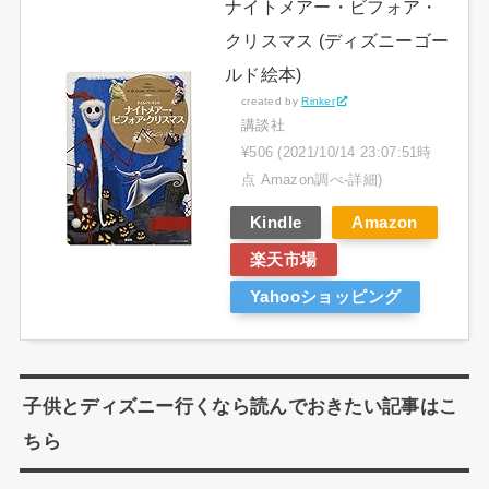
ナイトメアー・ビフォア・
クリスマス (ディズニーゴー
ルド絵本)
created by
Rinker
講談社
¥506
(2021/10/14 23:07:51時
点 Amazon調べ-
詳細)
Kindle
Amazon
楽天市場
Yahooショッピング
子供とディズニー行くなら読んでおきたい記事はこ
ちら