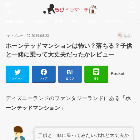
MENU
SEARCH
妊娠・出産
つわり
育児
生活
節約
ディズニー
無
2019.08.23
はなこ
ディズニー
ホーンテッドマンションは怖い？落ちる？子供
と一緒に乗って大丈夫だったかレビュー
Pocket
ツイート
シェア
はてブ
送る
ディズニーランドのファンタジーランドにある
「ホ
ーンテッドマンション」
子供と一緒に乗ってみたいけれど大丈夫か