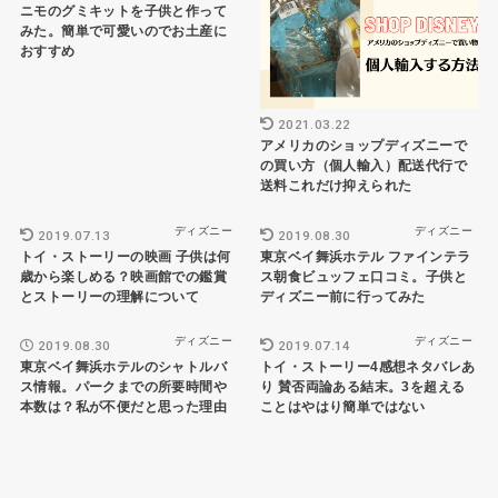
ニモのグミキットを子供と作って
みた。簡単で可愛いのでお土産に
おすすめ
2021.03.22
アメリカのショップディズニーで
の買い方（個人輸入）配送代行で
送料これだけ抑えられた
ディズニー
ディズニー
2019.07.13
2019.08.30
トイ・ストーリーの映画 子供は何
東京ベイ舞浜ホテル ファインテラ
歳から楽しめる？映画館での鑑賞
ス朝食ビュッフェ口コミ。子供と
とストーリーの理解について
ディズニー前に行ってみた
ディズニー
ディズニー
2019.08.30
2019.07.14
東京ベイ舞浜ホテルのシャトルバ
トイ・ストーリー4感想ネタバレあ
ス情報。パークまでの所要時間や
り 賛否両論ある結末。3を超える
本数は？私が不便だと思った理由
ことはやはり簡単ではない