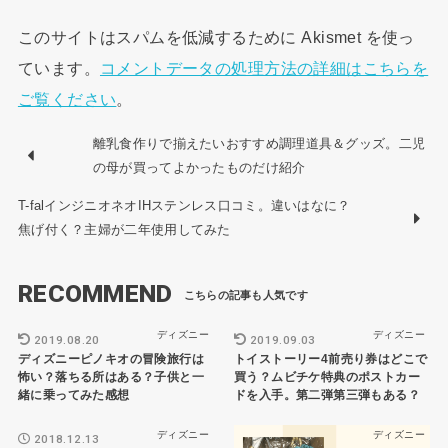
このサイトはスパムを低減するために Akismet を使っ
ています。
コメントデータの処理方法の詳細はこちらを
ご覧ください
。
離乳食作りで揃えたいおすすめ調理道具＆グッズ。二児
の母が買ってよかったものだけ紹介
T-falインジニオネオIHステンレス口コミ。違いはなに？
焦げ付く？主婦が二年使用してみた
RECOMMEND
ディズニー
ディズニー
2019.08.20
2019.09.03
ディズニーピノキオの冒険旅行は
トイストーリー4前売り券はどこで
怖い？落ちる所はある？子供と一
買う？ムビチケ特典のポストカー
緒に乗ってみた感想
ドを入手。第二弾第三弾もある？
ディズニー
ディズニー
2018.12.13