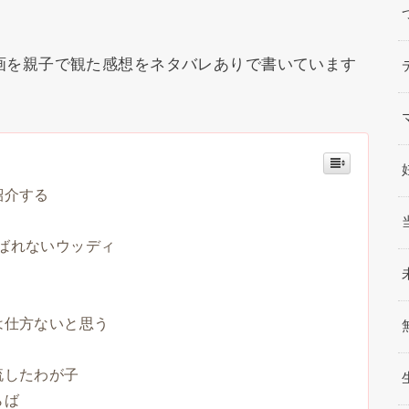
画を親子で観た感想をネタバレありで書いています
紹介する
ばれないウッディ
は仕方ないと思う
流したわが子
らば