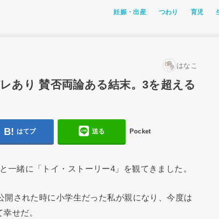
妊娠・出産
つわり
育児
つわり体験記
私たちのつわり体験
つわり対策
成長
離乳食・
おでかけ
アニメ
おすすめ
ファッシ
幼児教育
レミン＆
はなこ
レあり 賛否両論ある結末。3を超える
はてブ
送る
Pocket
と一緒に「トイ・ストーリー4」を観てきました。
が公開された時に小学生だった私が親になり、今度は
て幸せだ。