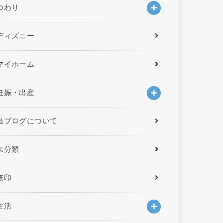
つわり
ディズニー
マイホーム
妊娠・出産
当ブログについて
未分類
無印
生活