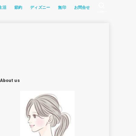
生活
節約
ディズニー
無印
お問合せ
SEARCH
記
幼児食
グッズ
ョン
・教材
ソラン
家電
食レポ
ふるさと納税
アイテム
漫画
雑記
食材宅配
レシピ
About us