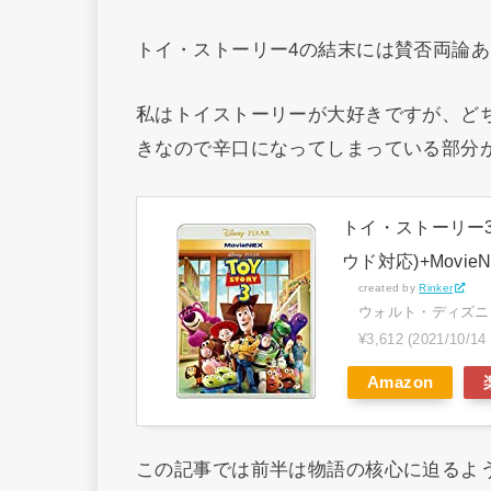
トイ・ストーリー4の結末には賛否両論
私はトイストーリーが大好きですが、ど
きなので辛口になってしまっている部分
トイ・ストーリー3 
ウド対応)+MovieNE
created by
Rinker
ウォルト・ディズニ
¥3,612
(2021/10/1
Amazon
この記事では前半は物語の核心に迫るよ