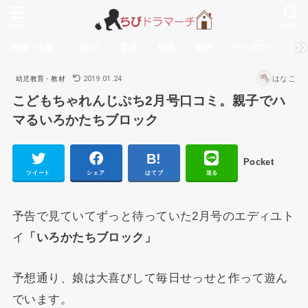
MENU
SEARCH
妊娠・出産
つわり
育児
生活
節約
ディズニー
無
2019.01.24
はなこ
幼児教育・教材
こどもちゃれんじぷち2月号口コミ。親子でハ
マるいろかたちブロック
Pocket
ツイート
シェア
はてブ
送る
予告で見ていてずっと待っていた2月号のエディユト
イ
「いろかたちブロック」
予想通り、娘は大喜びして毎日せっせと作って遊ん
でいます。