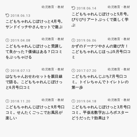
幼児教育・教材
幼児教育・教材
2018.06.14
こどもちゃれんじぽけっと5月号。
2018.06.13
びりびりアートぶっくで楽しく学
こどもちゃれんじぽけっと4月号。
ぶ
サンドイッチやさんセットで遊ぶ
幼児教育・教材
幼児教育・教材
2019.04.08
2019.06.06
こどもちゃれんじぽけっと受講し
かずのドーナツやさんの遊び方！
て良かった？価値はある？口コミ
こどもちゃれんじほっぷ5月号口コ
をぶっちゃける
ミ
幼児教育・教材
幼児教育・教材
2018.07.13
2017.07.20
はなちゃんおせわセットを親目線
こどもちゃれんじぷち7月号口コ
で語る。こどもちゃれんじぽけっ
ミ。トイレちゃんでトイレトレの
と6月号口コミ
第一歩
幼児教育・教材
幼児教育・教材
2018.11.20
2019.04.18
こどもちゃれんじぽけっと9月号口
こどもちゃれんじぽけっと3月号口
コミ。せんたくごっこでお風呂が
コミ。平仮名数字おふろポスター
楽しい
どうだった？効果は？