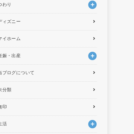
つわり
ディズニー
マイホーム
妊娠・出産
当ブログについて
未分類
無印
生活