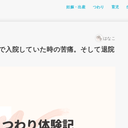
妊娠・出産
つわり
育児
つわり体験記
私たちのつわり体験
つわり対策
成長
離乳食・
おでかけ
アニメ
おすすめ
ファッシ
幼児教育
レミン＆
はなこ
阻で入院していた時の苦痛。そして退院