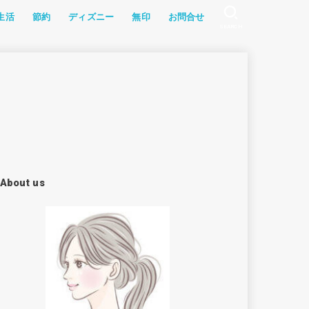
生活
節約
ディズニー
無印
お問合せ
SEARCH
記
幼児食
グッズ
ョン
・教材
ソラン
家電
食レポ
ふるさと納税
アイテム
漫画
雑記
食材宅配
レシピ
About us